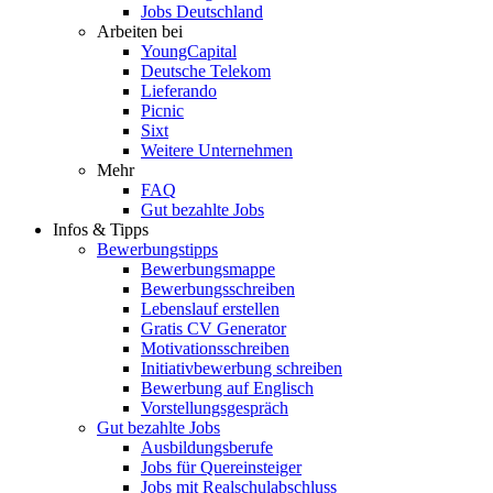
Jobs Deutschland
Arbeiten bei
YoungCapital
Deutsche Telekom
Lieferando
Picnic
Sixt
Weitere Unternehmen
Mehr
FAQ
Gut bezahlte Jobs
Infos & Tipps
Bewerbungstipps
Bewerbungsmappe
Bewerbungsschreiben
Lebenslauf erstellen
Gratis CV Generator
Motivationsschreiben
Initiativbewerbung schreiben
Bewerbung auf Englisch
Vorstellungsgespräch
Gut bezahlte Jobs
Ausbildungsberufe
Jobs für Quereinsteiger
Jobs mit Realschulabschluss