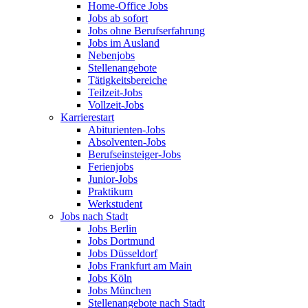
Home-Office Jobs
Jobs ab sofort
Jobs ohne Berufserfahrung
Jobs im Ausland
Nebenjobs
Stellenangebote
Tätigkeitsbereiche
Teilzeit-Jobs
Vollzeit-Jobs
Karrierestart
Abiturienten-Jobs
Absolventen-Jobs
Berufseinsteiger-Jobs
Ferienjobs
Junior-Jobs
Praktikum
Werkstudent
Jobs nach Stadt
Jobs Berlin
Jobs Dortmund
Jobs Düsseldorf
Jobs Frankfurt am Main
Jobs Köln
Jobs München
Stellenangebote nach Stadt