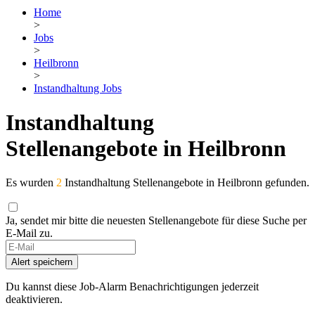
Home
>
Jobs
>
Heilbronn
>
Instandhaltung Jobs
Instandhaltung
Stellenangebote in Heilbronn
Es wurden
2
Instandhaltung Stellenangebote in Heilbronn gefunden.
Ja, sendet mir bitte die neuesten Stellenangebote für diese Suche per
E-Mail zu.
If
you
Alert speichern
are
a
Du kannst diese Job-Alarm Benachrichtigungen jederzeit
human,
deaktivieren.
ignore