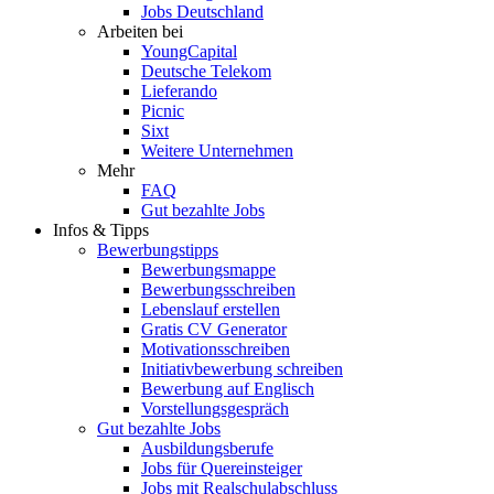
Jobs Deutschland
Arbeiten bei
YoungCapital
Deutsche Telekom
Lieferando
Picnic
Sixt
Weitere Unternehmen
Mehr
FAQ
Gut bezahlte Jobs
Infos & Tipps
Bewerbungstipps
Bewerbungsmappe
Bewerbungsschreiben
Lebenslauf erstellen
Gratis CV Generator
Motivationsschreiben
Initiativbewerbung schreiben
Bewerbung auf Englisch
Vorstellungsgespräch
Gut bezahlte Jobs
Ausbildungsberufe
Jobs für Quereinsteiger
Jobs mit Realschulabschluss