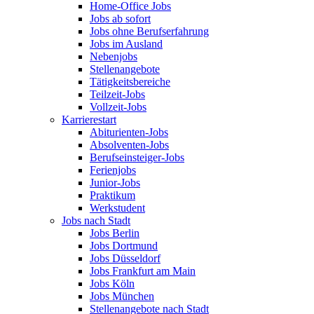
Home-Office Jobs
Jobs ab sofort
Jobs ohne Berufserfahrung
Jobs im Ausland
Nebenjobs
Stellenangebote
Tätigkeitsbereiche
Teilzeit-Jobs
Vollzeit-Jobs
Karrierestart
Abiturienten-Jobs
Absolventen-Jobs
Berufseinsteiger-Jobs
Ferienjobs
Junior-Jobs
Praktikum
Werkstudent
Jobs nach Stadt
Jobs Berlin
Jobs Dortmund
Jobs Düsseldorf
Jobs Frankfurt am Main
Jobs Köln
Jobs München
Stellenangebote nach Stadt