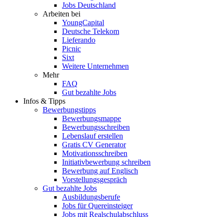
Jobs Deutschland
Arbeiten bei
YoungCapital
Deutsche Telekom
Lieferando
Picnic
Sixt
Weitere Unternehmen
Mehr
FAQ
Gut bezahlte Jobs
Infos & Tipps
Bewerbungstipps
Bewerbungsmappe
Bewerbungsschreiben
Lebenslauf erstellen
Gratis CV Generator
Motivationsschreiben
Initiativbewerbung schreiben
Bewerbung auf Englisch
Vorstellungsgespräch
Gut bezahlte Jobs
Ausbildungsberufe
Jobs für Quereinsteiger
Jobs mit Realschulabschluss