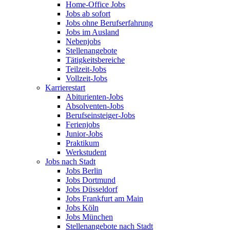
Home-Office Jobs
Jobs ab sofort
Jobs ohne Berufserfahrung
Jobs im Ausland
Nebenjobs
Stellenangebote
Tätigkeitsbereiche
Teilzeit-Jobs
Vollzeit-Jobs
Karrierestart
Abiturienten-Jobs
Absolventen-Jobs
Berufseinsteiger-Jobs
Ferienjobs
Junior-Jobs
Praktikum
Werkstudent
Jobs nach Stadt
Jobs Berlin
Jobs Dortmund
Jobs Düsseldorf
Jobs Frankfurt am Main
Jobs Köln
Jobs München
Stellenangebote nach Stadt