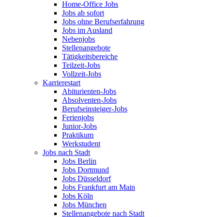
Home-Office Jobs
Jobs ab sofort
Jobs ohne Berufserfahrung
Jobs im Ausland
Nebenjobs
Stellenangebote
Tätigkeitsbereiche
Teilzeit-Jobs
Vollzeit-Jobs
Karrierestart
Abiturienten-Jobs
Absolventen-Jobs
Berufseinsteiger-Jobs
Ferienjobs
Junior-Jobs
Praktikum
Werkstudent
Jobs nach Stadt
Jobs Berlin
Jobs Dortmund
Jobs Düsseldorf
Jobs Frankfurt am Main
Jobs Köln
Jobs München
Stellenangebote nach Stadt