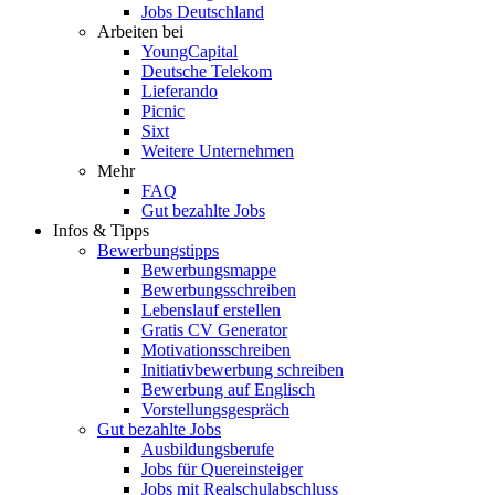
Jobs Deutschland
Arbeiten bei
YoungCapital
Deutsche Telekom
Lieferando
Picnic
Sixt
Weitere Unternehmen
Mehr
FAQ
Gut bezahlte Jobs
Infos & Tipps
Bewerbungstipps
Bewerbungsmappe
Bewerbungsschreiben
Lebenslauf erstellen
Gratis CV Generator
Motivationsschreiben
Initiativbewerbung schreiben
Bewerbung auf Englisch
Vorstellungsgespräch
Gut bezahlte Jobs
Ausbildungsberufe
Jobs für Quereinsteiger
Jobs mit Realschulabschluss