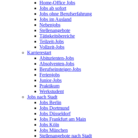
Home-Office Jobs
Jobs ab sofort
Jobs ohne Berufserfahrung
Jobs im Ausland
Nebenjobs
Stellenangebote
Tätigkeitsbereiche
Teilzeit-Jobs
Vollzeit-Jobs
Karrierestart
Abiturienten-Jobs
Absolventen-Jobs
Berufseinsteiger-Jobs
Ferienjobs
Junior-Jobs
Praktikum
Werkstudent
Jobs nach Stadt
Jobs Berlin
Jobs Dortmund
Jobs Düsseldorf
Jobs Frankfurt am Main
Jobs Köln
Jobs München
Stellenangebote nach Stadt