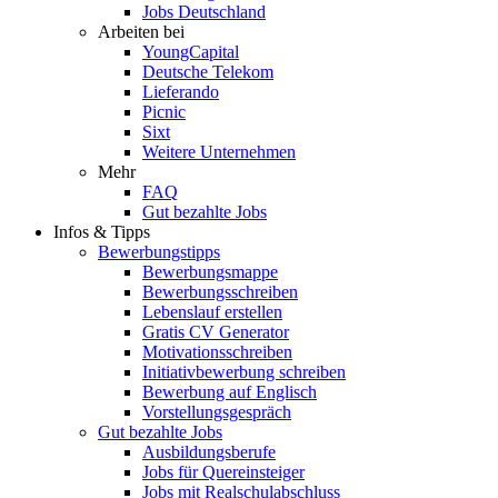
Jobs Deutschland
Arbeiten bei
YoungCapital
Deutsche Telekom
Lieferando
Picnic
Sixt
Weitere Unternehmen
Mehr
FAQ
Gut bezahlte Jobs
Infos & Tipps
Bewerbungstipps
Bewerbungsmappe
Bewerbungsschreiben
Lebenslauf erstellen
Gratis CV Generator
Motivationsschreiben
Initiativbewerbung schreiben
Bewerbung auf Englisch
Vorstellungsgespräch
Gut bezahlte Jobs
Ausbildungsberufe
Jobs für Quereinsteiger
Jobs mit Realschulabschluss