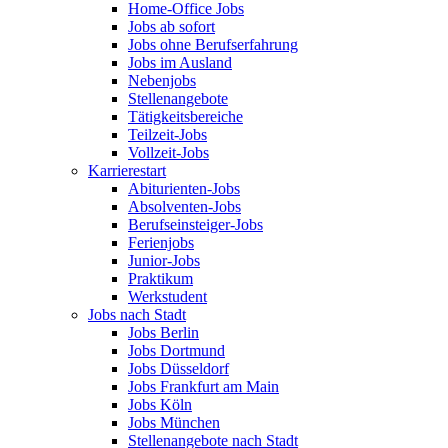
Home-Office Jobs
Jobs ab sofort
Jobs ohne Berufserfahrung
Jobs im Ausland
Nebenjobs
Stellenangebote
Tätigkeitsbereiche
Teilzeit-Jobs
Vollzeit-Jobs
Karrierestart
Abiturienten-Jobs
Absolventen-Jobs
Berufseinsteiger-Jobs
Ferienjobs
Junior-Jobs
Praktikum
Werkstudent
Jobs nach Stadt
Jobs Berlin
Jobs Dortmund
Jobs Düsseldorf
Jobs Frankfurt am Main
Jobs Köln
Jobs München
Stellenangebote nach Stadt