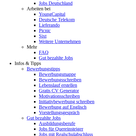
Jobs Deutschland
Arbeiten bei
YoungCapital
Deutsche Telekom
Lieferando
Picnic
Sixt
Weitere Unternehmen
Mehr
FAQ
Gut bezahlte Jobs
Infos & Tipps
Bewerbungstipps
Bewerbungsmappe
Bewerbungsschreiben
Lebenslauf erstellen
Gratis CV Generator
Motivationsschreiben
Initiativbewerbung schreiben
Bewerbung auf Englisch
Vorstellungsgespräch
Gut bezahlte Jobs
Ausbildungsberufe
Jobs für Quereinsteiger
Jobs mit Realschulabschluss