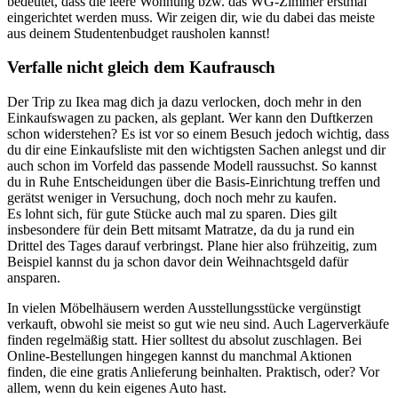
bedeutet, dass die leere Wohnung bzw. das WG-Zimmer erstmal
eingerichtet werden muss. Wir zeigen dir, wie du dabei das meiste
aus deinem Studentenbudget rausholen kannst!
Verfalle nicht gleich dem Kaufrausch
Der Trip zu Ikea mag dich ja dazu verlocken, doch mehr in den
Einkaufswagen zu packen, als geplant. Wer kann den Duftkerzen
schon widerstehen? Es ist vor so einem Besuch jedoch wichtig, dass
du dir eine Einkaufsliste mit den wichtigsten Sachen anlegst und dir
auch schon im Vorfeld das passende Modell raussuchst. So kannst
du in Ruhe Entscheidungen über die Basis-Einrichtung treffen und
gerätst weniger in Versuchung, doch noch mehr zu kaufen.
Es lohnt sich, für gute Stücke auch mal zu sparen. Dies gilt
insbesondere für dein Bett mitsamt Matratze, da du ja rund ein
Drittel des Tages darauf verbringst. Plane hier also frühzeitig, zum
Beispiel kannst du ja schon davor dein Weihnachtsgeld dafür
ansparen.
In vielen Möbelhäusern werden Ausstellungsstücke vergünstigt
verkauft, obwohl sie meist so gut wie neu sind. Auch Lagerverkäufe
finden regelmäßig statt. Hier solltest du absolut zuschlagen. Bei
Online-Bestellungen hingegen kannst du manchmal Aktionen
finden, die eine gratis Anlieferung beinhalten. Praktisch, oder? Vor
allem, wenn du kein eigenes Auto hast.