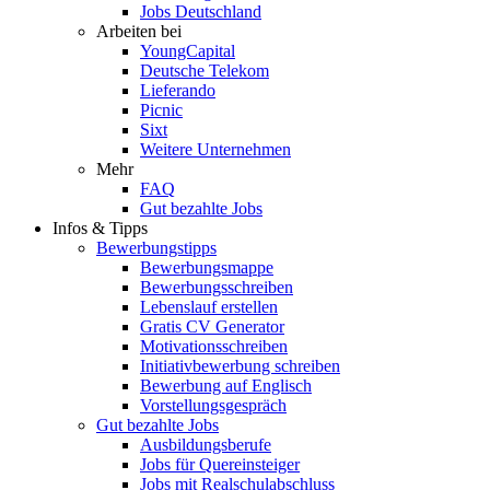
Jobs Deutschland
Arbeiten bei
YoungCapital
Deutsche Telekom
Lieferando
Picnic
Sixt
Weitere Unternehmen
Mehr
FAQ
Gut bezahlte Jobs
Infos & Tipps
Bewerbungstipps
Bewerbungsmappe
Bewerbungsschreiben
Lebenslauf erstellen
Gratis CV Generator
Motivationsschreiben
Initiativbewerbung schreiben
Bewerbung auf Englisch
Vorstellungsgespräch
Gut bezahlte Jobs
Ausbildungsberufe
Jobs für Quereinsteiger
Jobs mit Realschulabschluss