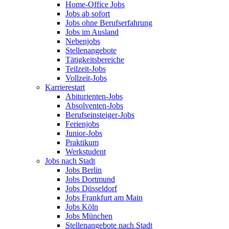
Home-Office Jobs
Jobs ab sofort
Jobs ohne Berufserfahrung
Jobs im Ausland
Nebenjobs
Stellenangebote
Tätigkeitsbereiche
Teilzeit-Jobs
Vollzeit-Jobs
Karrierestart
Abiturienten-Jobs
Absolventen-Jobs
Berufseinsteiger-Jobs
Ferienjobs
Junior-Jobs
Praktikum
Werkstudent
Jobs nach Stadt
Jobs Berlin
Jobs Dortmund
Jobs Düsseldorf
Jobs Frankfurt am Main
Jobs Köln
Jobs München
Stellenangebote nach Stadt