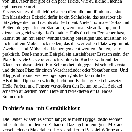
von uns. Aber hier gibt es ein paar Tricks, wie du kleine Flächen
optimieren kannst.
Erstens solltest du dir Möbel anschaffen, die multifunktional sind.
Ein klassisches Beispiel dafür ist ein Schlafsofa, das tagsüber als
Sitzgelegenheit und nachts als Bett dient. Viele “normale” Sofas und
Betten hingegen bieten Stauraum, wenn man sie aufklappt, und
dienen so gleichzeitig als Container. Falls du einen Fernseher hast,
kannst du ihn mit einer Wandhalterung befestigen und musst ihn so
nicht auf ein Möbelstück stellen, das dir wertvollen Platz wegnimmt.
Zweitens sind Möbel, die kleiner gemacht werden können, sehr
praktisch. Das kann zum Beispiel ein ausziehbarer Esstisch sein, der
Platz für viele Gäste oder auch zahlreiche Bücher während der
Klausurenphase bietet. Ein Schrankbett hingegen ist schnell verstaut
und du hast Platz für einen Wäscheständer oder Yogaübungen. Und
Klappstühle sind viel weniger sperrig als herkömmliche.
Als dritter Tipp raten wir dir, Licht und Farben gezielt einzusetzen.
Helle Farben und Fenster vergrößern den Raum optisch. Spiegel
schaffen außerdem mehr Tiefe und reflektieren einfallendes
Sonnenlicht.
Probier’s mal mit Gemütlichkeit
Die Dänen wissen es schon lange: Je mehr Hygge, desto wohler
fühlst du dich in deinem Zuhause. Dazu gehört ein guter Mix aus
verschiedenen Materialien. Holz strahlt zum Beispiel Wärme aus