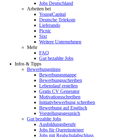
Jobs Deutschland
Arbeiten bei
YoungCapital
Deutsche Telekom
Lieferando
Picnic
Sixt
Weitere Unternehmen
Mehr
FAQ
Gut bezahlte Jobs
Infos & Tipps
Bewerbungstipps
Bewerbungsmappe
Bewerbungsschreiben
Lebenslauf erstellen
Gratis CV Generator
Motivationsschreiben
Initiativbewerbung schreiben
Bewerbung auf Englisch
Vorstellungsgespräch
Gut bezahlte Jobs
Ausbildungsberufe
Jobs für Quereinsteiger
Jobs mit Realschulabschluss