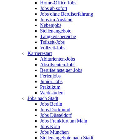
Home-Office Jobs
Jobs ab sofort
Jobs ohne Berufserfahrung
Jobs im Ausland
Nebenjobs
Stellenangebote
Tätigkeitsbereiche
Teilzeit-Jobs
Vollzeit-Jobs
Karrierestart
Abiturienten-Jobs
Absolventen-Jobs
Berufseinsteiger-Jobs
Ferienjobs
Junior-Jobs
Praktikum
Werkstudent
Jobs nach Stadt
Jobs Berlin
Jobs Dortmund
Jobs Düsseldorf
Jobs Frankfurt am Main
Jobs Köln
Jobs München
Stellenangebote nach Stadt