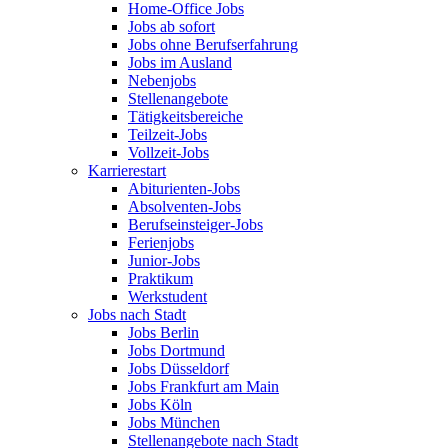
Home-Office Jobs
Jobs ab sofort
Jobs ohne Berufserfahrung
Jobs im Ausland
Nebenjobs
Stellenangebote
Tätigkeitsbereiche
Teilzeit-Jobs
Vollzeit-Jobs
Karrierestart
Abiturienten-Jobs
Absolventen-Jobs
Berufseinsteiger-Jobs
Ferienjobs
Junior-Jobs
Praktikum
Werkstudent
Jobs nach Stadt
Jobs Berlin
Jobs Dortmund
Jobs Düsseldorf
Jobs Frankfurt am Main
Jobs Köln
Jobs München
Stellenangebote nach Stadt