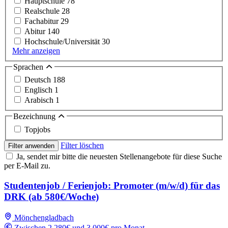
Hauptschule
78
Realschule
28
Fachabitur
29
Abitur
140
Hochschule/Universität
30
Mehr anzeigen
Sprachen
Deutsch
188
Englisch
1
Arabisch
1
Bezeichnung
Topjobs
Filter löschen
Filter anwenden
Ja, sendet mir bitte die neuesten Stellenangebote für diese Suche
per E-Mail zu.
Studentenjob / Ferienjob: Promoter (m/w/d) für das
DRK (ab 580€/Woche)
Mönchengladbach
Zwischen 2,280€ und 3,000€ pro Monat