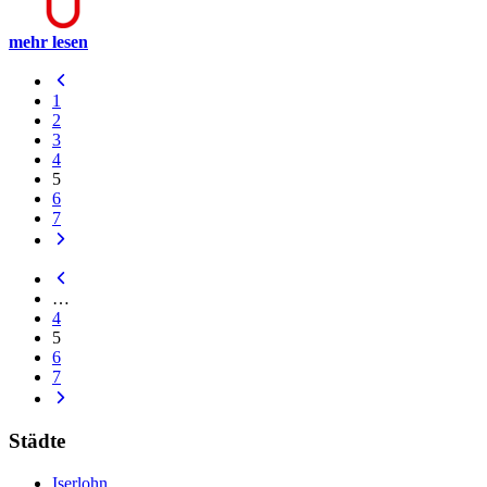
mehr lesen
1
2
3
4
5
6
7
…
4
5
6
7
Städte
Iserlohn