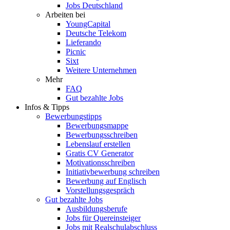
Jobs Deutschland
Arbeiten bei
YoungCapital
Deutsche Telekom
Lieferando
Picnic
Sixt
Weitere Unternehmen
Mehr
FAQ
Gut bezahlte Jobs
Infos & Tipps
Bewerbungstipps
Bewerbungsmappe
Bewerbungsschreiben
Lebenslauf erstellen
Gratis CV Generator
Motivationsschreiben
Initiativbewerbung schreiben
Bewerbung auf Englisch
Vorstellungsgespräch
Gut bezahlte Jobs
Ausbildungsberufe
Jobs für Quereinsteiger
Jobs mit Realschulabschluss