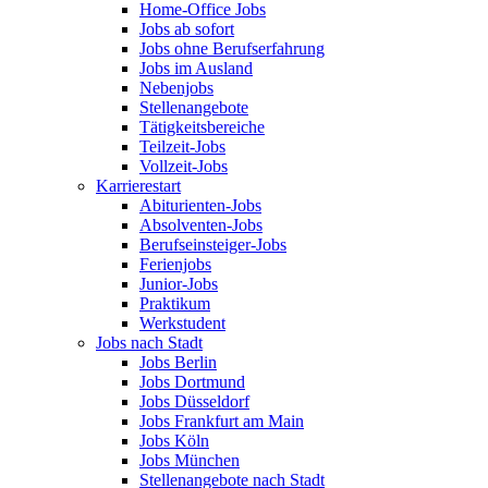
Home-Office Jobs
Jobs ab sofort
Jobs ohne Berufserfahrung
Jobs im Ausland
Nebenjobs
Stellenangebote
Tätigkeitsbereiche
Teilzeit-Jobs
Vollzeit-Jobs
Karrierestart
Abiturienten-Jobs
Absolventen-Jobs
Berufseinsteiger-Jobs
Ferienjobs
Junior-Jobs
Praktikum
Werkstudent
Jobs nach Stadt
Jobs Berlin
Jobs Dortmund
Jobs Düsseldorf
Jobs Frankfurt am Main
Jobs Köln
Jobs München
Stellenangebote nach Stadt