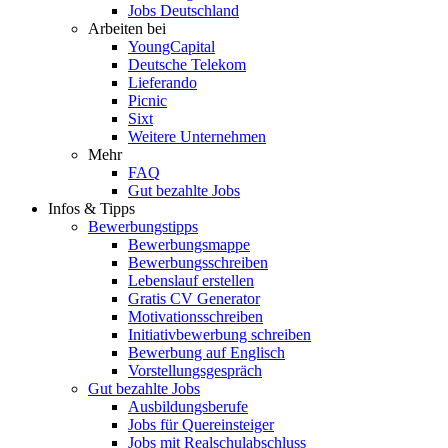
Jobs Deutschland
Arbeiten bei
YoungCapital
Deutsche Telekom
Lieferando
Picnic
Sixt
Weitere Unternehmen
Mehr
FAQ
Gut bezahlte Jobs
Infos & Tipps
Bewerbungstipps
Bewerbungsmappe
Bewerbungsschreiben
Lebenslauf erstellen
Gratis CV Generator
Motivationsschreiben
Initiativbewerbung schreiben
Bewerbung auf Englisch
Vorstellungsgespräch
Gut bezahlte Jobs
Ausbildungsberufe
Jobs für Quereinsteiger
Jobs mit Realschulabschluss