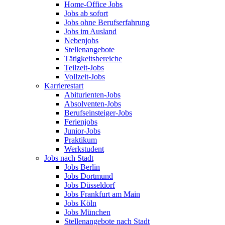
Home-Office Jobs
Jobs ab sofort
Jobs ohne Berufserfahrung
Jobs im Ausland
Nebenjobs
Stellenangebote
Tätigkeitsbereiche
Teilzeit-Jobs
Vollzeit-Jobs
Karrierestart
Abiturienten-Jobs
Absolventen-Jobs
Berufseinsteiger-Jobs
Ferienjobs
Junior-Jobs
Praktikum
Werkstudent
Jobs nach Stadt
Jobs Berlin
Jobs Dortmund
Jobs Düsseldorf
Jobs Frankfurt am Main
Jobs Köln
Jobs München
Stellenangebote nach Stadt