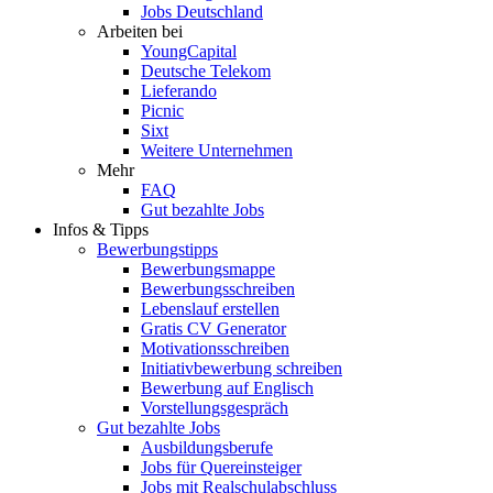
Jobs Deutschland
Arbeiten bei
YoungCapital
Deutsche Telekom
Lieferando
Picnic
Sixt
Weitere Unternehmen
Mehr
FAQ
Gut bezahlte Jobs
Infos & Tipps
Bewerbungstipps
Bewerbungsmappe
Bewerbungsschreiben
Lebenslauf erstellen
Gratis CV Generator
Motivationsschreiben
Initiativbewerbung schreiben
Bewerbung auf Englisch
Vorstellungsgespräch
Gut bezahlte Jobs
Ausbildungsberufe
Jobs für Quereinsteiger
Jobs mit Realschulabschluss