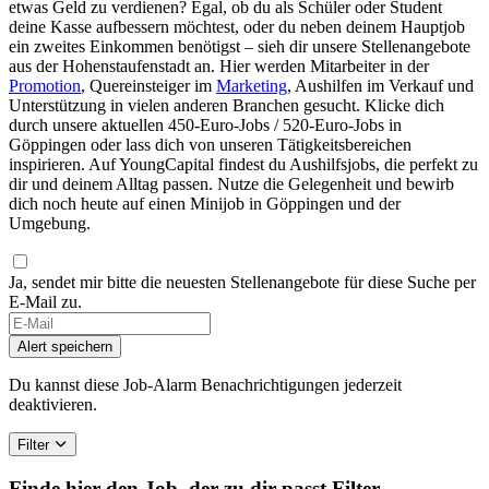
etwas Geld zu verdienen? Egal, ob du als Schüler oder Student
deine Kasse aufbessern möchtest, oder du neben deinem Hauptjob
ein zweites Einkommen benötigst – sieh dir unsere Stellenangebote
aus der Hohenstaufenstadt an. Hier werden Mitarbeiter in der
Promotion
, Quereinsteiger im
Marketing
, Aushilfen im Verkauf und
Unterstützung in vielen anderen Branchen gesucht. Klicke dich
durch unsere aktuellen 450-Euro-Jobs / 520-Euro-Jobs in
Göppingen oder lass dich von unseren Tätigkeitsbereichen
inspirieren. Auf YoungCapital findest du Aushilfsjobs, die perfekt zu
dir und deinem Alltag passen. Nutze die Gelegenheit und bewirb
dich noch heute auf einen Minijob in Göppingen und der
Umgebung.
Ja, sendet mir bitte die neuesten Stellenangebote für diese Suche per
E-Mail zu.
If
you
Alert speichern
are
a
Du kannst diese Job-Alarm Benachrichtigungen jederzeit
human,
deaktivieren.
ignore
this
Filter
field
Finde hier den Job, der zu dir passt
Filter