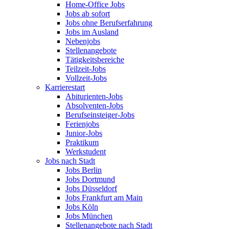
Home-Office Jobs
Jobs ab sofort
Jobs ohne Berufserfahrung
Jobs im Ausland
Nebenjobs
Stellenangebote
Tätigkeitsbereiche
Teilzeit-Jobs
Vollzeit-Jobs
Karrierestart
Abiturienten-Jobs
Absolventen-Jobs
Berufseinsteiger-Jobs
Ferienjobs
Junior-Jobs
Praktikum
Werkstudent
Jobs nach Stadt
Jobs Berlin
Jobs Dortmund
Jobs Düsseldorf
Jobs Frankfurt am Main
Jobs Köln
Jobs München
Stellenangebote nach Stadt