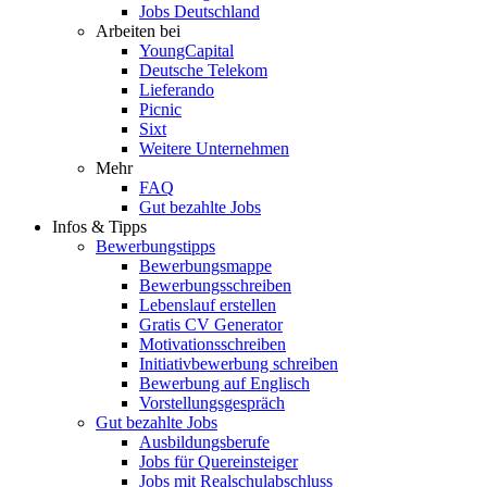
Jobs Deutschland
Arbeiten bei
YoungCapital
Deutsche Telekom
Lieferando
Picnic
Sixt
Weitere Unternehmen
Mehr
FAQ
Gut bezahlte Jobs
Infos & Tipps
Bewerbungstipps
Bewerbungsmappe
Bewerbungsschreiben
Lebenslauf erstellen
Gratis CV Generator
Motivationsschreiben
Initiativbewerbung schreiben
Bewerbung auf Englisch
Vorstellungsgespräch
Gut bezahlte Jobs
Ausbildungsberufe
Jobs für Quereinsteiger
Jobs mit Realschulabschluss