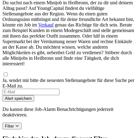
Du suchst nach einem Minijob in Heilbronn, der zu dir und deinem
Alltag passt? Auf YoungCapital findest du vielfältige
Stellenangebote aus der Region. Wenn du einen guten
Ordnungssinn mitbringst und für deine freundliche Art bekannt bist,
könnte ein Job im
Verkauf
genau das Richtige für dich sein. Berate
zum Beispiel Kunden in einem Modegeschäft und stelle gemeinsam
mit ihnen das perfekte Outfit zusammen. Oder hilf in einem
Supermarkt bei der Verräumung neuer Waren und rechne Einkäufe
an der Kasse ab. Du möchtest wissen, welche anderen
Möglichkeiten es gibt, nebenbei Geld zu verdienen? Stöbere durch
alle Minijobs in Heilbronn und finde eine Tätigkeit, die dich
interessiert!
Ja, sendet mir bitte die neuesten Stellenangebote für diese Suche per
E-Mail zu.
If
you
Alert speichern
are
a
Du kannst diese Job-Alarm Benachrichtigungen jederzeit
human,
deaktivieren.
ignore
this
Filter
field