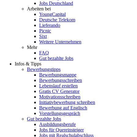
Jobs Deutschland
Arbeiten bei
YoungCapital
Deutsche Telekom
Lieferando
Picnic
Sixt
Weitere Unternehmen
Mehr
FAQ
Gut bezahlte Jobs
Infos & Tipps
Bewerbungstipps
Bewerbungsmappe
Bewerbungsschreiben
Lebenslauf erstellen
Gratis CV Generator
Motivationsschreiben
Initiativbewerbung schreiben
Bewerbung auf Englisch
Vorstellungsgespräch
Gut bezahlte Jobs
Ausbildungsberufe
Jobs für Quereinsteiger
Jobs mit Realschulabschluss