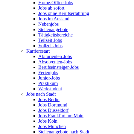
Home-Office Jobs
Jobs ab sofort
Jobs ohne Berufserfahrung
Jobs im Ausland
Nebenjobs
Stellenangebote
Tätigkeitsbereiche
Teilzeit-Jobs
Vollzeit-Jobs
Karrierestart
Abiturienten-Jobs
Absolventen-Jobs
Berufseinsteiger-Jobs
Ferienjobs
Junior-Jobs
Praktikum
Werkstudent
Jobs nach Stadt
Jobs Berlin
Jobs Dortmund
Jobs Düsseldorf
Jobs Frankfurt am Main
Jobs Köln
Jobs München
Stellenangebote nach Stadt