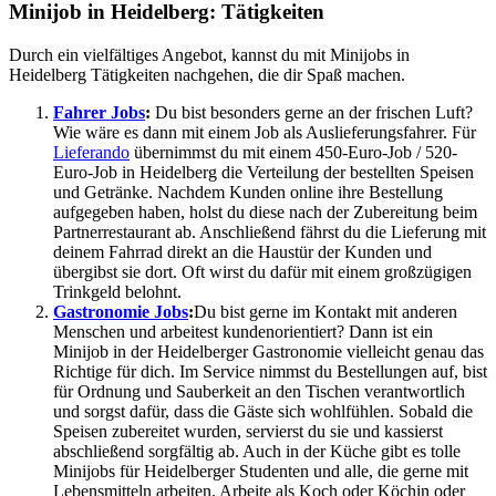
Minijob in Heidelberg: Tätigkeiten
Durch ein vielfältiges Angebot, kannst du mit Minijobs in
Heidelberg Tätigkeiten nachgehen, die dir Spaß machen.
Fahrer Jobs
:
Du bist besonders gerne an der frischen Luft?
Wie wäre es dann mit einem Job als Auslieferungsfahrer. Für
Lieferando
übernimmst du mit einem 450-Euro-Job / 520-
Euro-Job in Heidelberg die Verteilung der bestellten Speisen
und Getränke. Nachdem Kunden online ihre Bestellung
aufgegeben haben, holst du diese nach der Zubereitung beim
Partnerrestaurant ab. Anschließend fährst du die Lieferung mit
deinem Fahrrad direkt an die Haustür der Kunden und
übergibst sie dort. Oft wirst du dafür mit einem großzügigen
Trinkgeld belohnt.
Gastronomie Jobs
:
Du bist gerne im Kontakt mit anderen
Menschen und arbeitest kundenorientiert? Dann ist ein
Minijob in der Heidelberger Gastronomie vielleicht genau das
Richtige für dich. Im Service nimmst du Bestellungen auf, bist
für Ordnung und Sauberkeit an den Tischen verantwortlich
und sorgst dafür, dass die Gäste sich wohlfühlen. Sobald die
Speisen zubereitet wurden, servierst du sie und kassierst
abschließend sorgfältig ab. Auch in der Küche gibt es tolle
Minijobs für Heidelberger Studenten und alle, die gerne mit
Lebensmitteln arbeiten. Arbeite als Koch oder Köchin oder