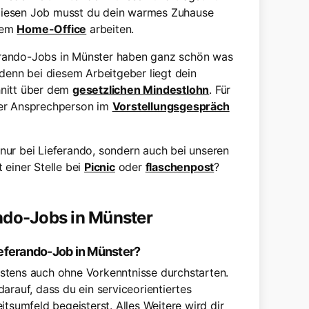
 diesen Job musst du dein warmes Zuhause
 dem
Home-Office
arbeiten.
erando-Jobs in Münster haben ganz schön was
 denn bei diesem Arbeitgeber liegt dein
hnitt über dem
gesetzlichen Mindestlohn
. Für
ner Ansprechperson im
Vorstellungsgespräch
 nur bei Lieferando, sondern auch bei unseren
 einer Stelle bei
Picnic
oder
flaschenpost
?
ando-Jobs in Münster
ieferando-Job in Münster?
stens auch ohne Vorkenntnisse durchstarten.
arauf, dass du ein serviceorientiertes
itsumfeld begeisterst. Alles Weitere wird dir