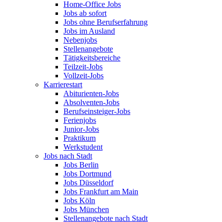
Home-Office Jobs
Jobs ab sofort
Jobs ohne Berufserfahrung
Jobs im Ausland
Nebenjobs
Stellenangebote
Tätigkeitsbereiche
Teilzeit-Jobs
Vollzeit-Jobs
Karrierestart
Abiturienten-Jobs
Absolventen-Jobs
Berufseinsteiger-Jobs
Ferienjobs
Junior-Jobs
Praktikum
Werkstudent
Jobs nach Stadt
Jobs Berlin
Jobs Dortmund
Jobs Düsseldorf
Jobs Frankfurt am Main
Jobs Köln
Jobs München
Stellenangebote nach Stadt