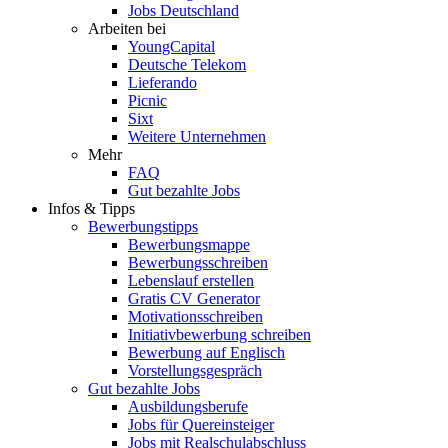
Jobs Deutschland
Arbeiten bei
YoungCapital
Deutsche Telekom
Lieferando
Picnic
Sixt
Weitere Unternehmen
Mehr
FAQ
Gut bezahlte Jobs
Infos & Tipps
Bewerbungstipps
Bewerbungsmappe
Bewerbungsschreiben
Lebenslauf erstellen
Gratis CV Generator
Motivationsschreiben
Initiativbewerbung schreiben
Bewerbung auf Englisch
Vorstellungsgespräch
Gut bezahlte Jobs
Ausbildungsberufe
Jobs für Quereinsteiger
Jobs mit Realschulabschluss