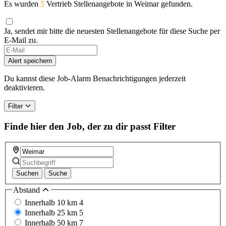
Es wurden
5
Vertrieb Stellenangebote in Weimar gefunden.
Ja, sendet mir bitte die neuesten Stellenangebote für diese Suche per
E-Mail zu.
If
you
Alert speichern
are
a
Du kannst diese Job-Alarm Benachrichtigungen jederzeit
human,
deaktivieren.
ignore
this
Filter
field
Finde hier den Job, der zu dir passt
Filter
Suchen
Suche
Abstand
Innerhalb 10 km
4
Innerhalb 25 km
5
Innerhalb 50 km
7