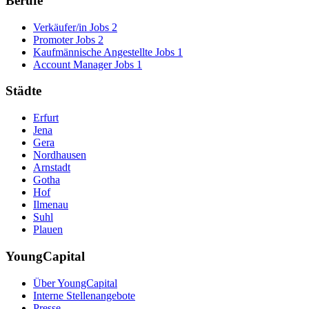
Berufe
Verkäufer/in Jobs
2
Promoter Jobs
2
Kaufmännische Angestellte Jobs
1
Account Manager Jobs
1
Städte
Erfurt
Jena
Gera
Nordhausen
Arnstadt
Gotha
Hof
Ilmenau
Suhl
Plauen
YoungCapital
Über YoungCapital
Interne Stellenangebote
Presse