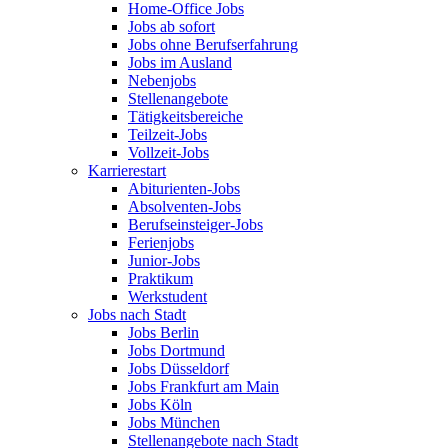
Home-Office Jobs
Jobs ab sofort
Jobs ohne Berufserfahrung
Jobs im Ausland
Nebenjobs
Stellenangebote
Tätigkeitsbereiche
Teilzeit-Jobs
Vollzeit-Jobs
Karrierestart
Abiturienten-Jobs
Absolventen-Jobs
Berufseinsteiger-Jobs
Ferienjobs
Junior-Jobs
Praktikum
Werkstudent
Jobs nach Stadt
Jobs Berlin
Jobs Dortmund
Jobs Düsseldorf
Jobs Frankfurt am Main
Jobs Köln
Jobs München
Stellenangebote nach Stadt