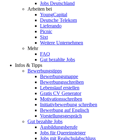
Jobs Deutschland
Arbeiten bei
YoungCapital
Deutsche Telekom
Lieferando
Picnic
Sixt
Weitere Unternehmen
Mehr
FAQ
Gut bezahlte Jobs
Infos & Tipps
Bewerbungstipps
Bewerbungsmappe
Bewerbungsschreiben
Lebenslauf erstellen
Gratis CV Generator
Motivationsschreiben
Initiativbewerbung schreiben
Bewerbung auf Englisch
Vorstellungsgespräch
Gut bezahlte Jobs
Ausbildungsberufe
Jobs für Quereinsteiger
Jobs mit Realschulabschluss