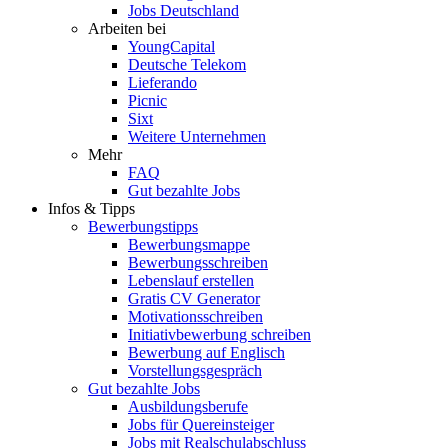
Jobs Deutschland
Arbeiten bei
YoungCapital
Deutsche Telekom
Lieferando
Picnic
Sixt
Weitere Unternehmen
Mehr
FAQ
Gut bezahlte Jobs
Infos & Tipps
Bewerbungstipps
Bewerbungsmappe
Bewerbungsschreiben
Lebenslauf erstellen
Gratis CV Generator
Motivationsschreiben
Initiativbewerbung schreiben
Bewerbung auf Englisch
Vorstellungsgespräch
Gut bezahlte Jobs
Ausbildungsberufe
Jobs für Quereinsteiger
Jobs mit Realschulabschluss