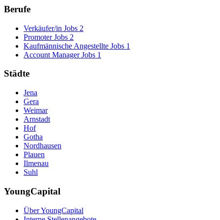
Berufe
Verkäufer/in Jobs
2
Promoter Jobs
2
Kaufmännische Angestellte Jobs
1
Account Manager Jobs
1
Städte
Jena
Gera
Weimar
Arnstadt
Hof
Gotha
Nordhausen
Plauen
Ilmenau
Suhl
YoungCapital
Über YoungCapital
Interne Stellenangebote