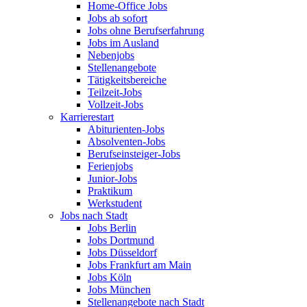
Home-Office Jobs
Jobs ab sofort
Jobs ohne Berufserfahrung
Jobs im Ausland
Nebenjobs
Stellenangebote
Tätigkeitsbereiche
Teilzeit-Jobs
Vollzeit-Jobs
Karrierestart
Abiturienten-Jobs
Absolventen-Jobs
Berufseinsteiger-Jobs
Ferienjobs
Junior-Jobs
Praktikum
Werkstudent
Jobs nach Stadt
Jobs Berlin
Jobs Dortmund
Jobs Düsseldorf
Jobs Frankfurt am Main
Jobs Köln
Jobs München
Stellenangebote nach Stadt