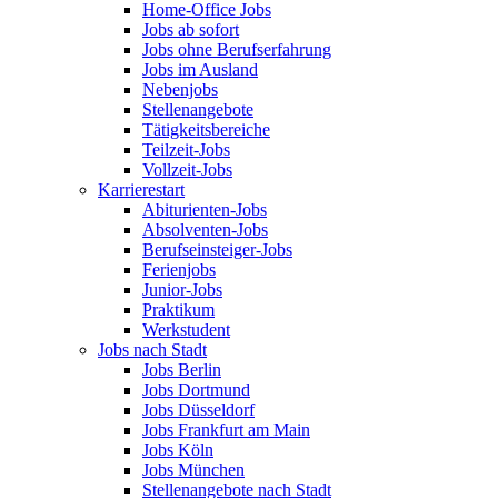
Home-Office Jobs
Jobs ab sofort
Jobs ohne Berufserfahrung
Jobs im Ausland
Nebenjobs
Stellenangebote
Tätigkeitsbereiche
Teilzeit-Jobs
Vollzeit-Jobs
Karrierestart
Abiturienten-Jobs
Absolventen-Jobs
Berufseinsteiger-Jobs
Ferienjobs
Junior-Jobs
Praktikum
Werkstudent
Jobs nach Stadt
Jobs Berlin
Jobs Dortmund
Jobs Düsseldorf
Jobs Frankfurt am Main
Jobs Köln
Jobs München
Stellenangebote nach Stadt