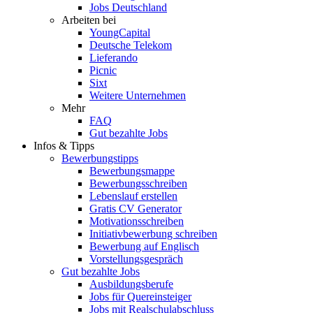
Jobs Deutschland
Arbeiten bei
YoungCapital
Deutsche Telekom
Lieferando
Picnic
Sixt
Weitere Unternehmen
Mehr
FAQ
Gut bezahlte Jobs
Infos & Tipps
Bewerbungstipps
Bewerbungsmappe
Bewerbungsschreiben
Lebenslauf erstellen
Gratis CV Generator
Motivationsschreiben
Initiativbewerbung schreiben
Bewerbung auf Englisch
Vorstellungsgespräch
Gut bezahlte Jobs
Ausbildungsberufe
Jobs für Quereinsteiger
Jobs mit Realschulabschluss