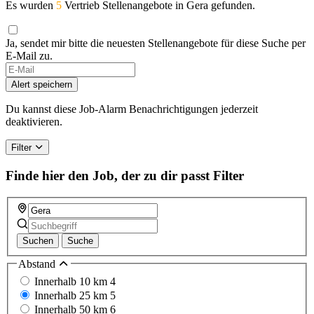
Es wurden
5
Vertrieb Stellenangebote in Gera gefunden.
Ja, sendet mir bitte die neuesten Stellenangebote für diese Suche per
E-Mail zu.
If
you
Alert speichern
are
a
Du kannst diese Job-Alarm Benachrichtigungen jederzeit
human,
deaktivieren.
ignore
this
Filter
field
Finde hier den Job, der zu dir passt
Filter
Suchen
Suche
Abstand
Innerhalb 10 km
4
Innerhalb 25 km
5
Innerhalb 50 km
6