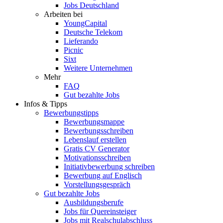
Jobs Deutschland
Arbeiten bei
YoungCapital
Deutsche Telekom
Lieferando
Picnic
Sixt
Weitere Unternehmen
Mehr
FAQ
Gut bezahlte Jobs
Infos & Tipps
Bewerbungstipps
Bewerbungsmappe
Bewerbungsschreiben
Lebenslauf erstellen
Gratis CV Generator
Motivationsschreiben
Initiativbewerbung schreiben
Bewerbung auf Englisch
Vorstellungsgespräch
Gut bezahlte Jobs
Ausbildungsberufe
Jobs für Quereinsteiger
Jobs mit Realschulabschluss