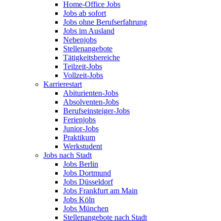
Home-Office Jobs
Jobs ab sofort
Jobs ohne Berufserfahrung
Jobs im Ausland
Nebenjobs
Stellenangebote
Tätigkeitsbereiche
Teilzeit-Jobs
Vollzeit-Jobs
Karrierestart
Abiturienten-Jobs
Absolventen-Jobs
Berufseinsteiger-Jobs
Ferienjobs
Junior-Jobs
Praktikum
Werkstudent
Jobs nach Stadt
Jobs Berlin
Jobs Dortmund
Jobs Düsseldorf
Jobs Frankfurt am Main
Jobs Köln
Jobs München
Stellenangebote nach Stadt