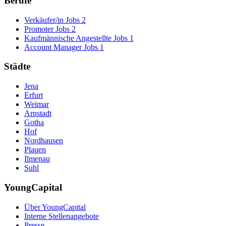
Berufe
Verkäufer/in Jobs
2
Promoter Jobs
2
Kaufmännische Angestellte Jobs
1
Account Manager Jobs
1
Städte
Jena
Erfurt
Weimar
Arnstadt
Gotha
Hof
Nordhausen
Plauen
Ilmenau
Suhl
YoungCapital
Über YoungCapital
Interne Stellenangebote
Presse