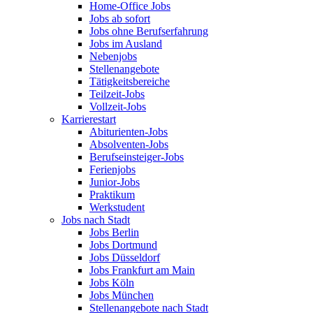
Home-Office Jobs
Jobs ab sofort
Jobs ohne Berufserfahrung
Jobs im Ausland
Nebenjobs
Stellenangebote
Tätigkeitsbereiche
Teilzeit-Jobs
Vollzeit-Jobs
Karrierestart
Abiturienten-Jobs
Absolventen-Jobs
Berufseinsteiger-Jobs
Ferienjobs
Junior-Jobs
Praktikum
Werkstudent
Jobs nach Stadt
Jobs Berlin
Jobs Dortmund
Jobs Düsseldorf
Jobs Frankfurt am Main
Jobs Köln
Jobs München
Stellenangebote nach Stadt