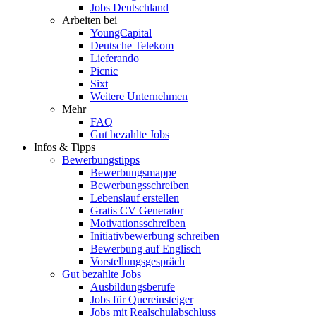
Jobs Deutschland
Arbeiten bei
YoungCapital
Deutsche Telekom
Lieferando
Picnic
Sixt
Weitere Unternehmen
Mehr
FAQ
Gut bezahlte Jobs
Infos & Tipps
Bewerbungstipps
Bewerbungsmappe
Bewerbungsschreiben
Lebenslauf erstellen
Gratis CV Generator
Motivationsschreiben
Initiativbewerbung schreiben
Bewerbung auf Englisch
Vorstellungsgespräch
Gut bezahlte Jobs
Ausbildungsberufe
Jobs für Quereinsteiger
Jobs mit Realschulabschluss