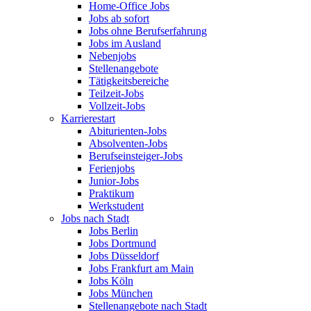
Home-Office Jobs
Jobs ab sofort
Jobs ohne Berufserfahrung
Jobs im Ausland
Nebenjobs
Stellenangebote
Tätigkeitsbereiche
Teilzeit-Jobs
Vollzeit-Jobs
Karrierestart
Abiturienten-Jobs
Absolventen-Jobs
Berufseinsteiger-Jobs
Ferienjobs
Junior-Jobs
Praktikum
Werkstudent
Jobs nach Stadt
Jobs Berlin
Jobs Dortmund
Jobs Düsseldorf
Jobs Frankfurt am Main
Jobs Köln
Jobs München
Stellenangebote nach Stadt