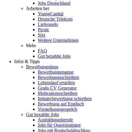
Jobs Deutschland
Arbeiten bei
YoungCapital
Deutsche Telekom
Lieferando
Picnic
Sixt
Weitere Unternehmen
Mehr
FAQ
Gut bezahlte Jobs
Infos & Tipps
Bewerbungstipps
Bewerbungsmappe
Bewerbungsschreiben
Lebenslauf erstellen
Gratis CV Generator
Motivationsschreiben
Initiativbewerbung schreiben
Bewerbung auf Englisch
Vorstellungsgespräch
Gut bezahlte Jobs
Ausbildungsberufe
Jobs für Quereinsteiger
Jobs mit Realschulabschluss