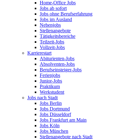
Home-Office Jobs
Jobs ab sofort
Jobs ohne Berufserfahrung
Jobs im Ausland
Nebenjobs
Stellenangebote
Tätigkeitsbereiche
Teilzeit-Jobs
Vollzeit-Jobs
Karrierestart
Abiturienten-Jobs
Absolventen-Jobs
Berufseinsteiger-Jobs
Ferienjobs
Junior-Jobs
Praktikum
Werkstudent
Jobs nach Stadt
Jobs Berlin
Jobs Dortmund
Jobs Düsseldorf
Jobs Frankfurt am Main
Jobs Köln
Jobs München
Stellenangebote nach Stadt