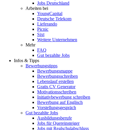
Jobs Deutschland
Arbeiten bei
YoungCapital
Deutsche Telekom
Lieferando
Picnic
Sixt
Weitere Unternehmen
Mehr
FAQ
Gut bezahlte Jobs
Infos & Tipps
Bewerbungstipps
Bewerbungsmappe
Bewerbungsschreiben
Lebenslauf erstellen
Gratis CV Generator
Motivationsschreiben
Initiativbewerbung schreiben
Bewerbung auf Englisch
Vorstellungsgespräch
Gut bezahlte Jobs
Ausbildungsberufe
Jobs für Quereinsteiger
Jobs mit Realschulabschluss