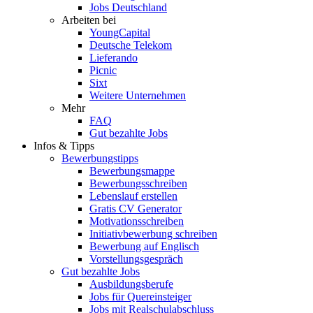
Jobs Deutschland
Arbeiten bei
YoungCapital
Deutsche Telekom
Lieferando
Picnic
Sixt
Weitere Unternehmen
Mehr
FAQ
Gut bezahlte Jobs
Infos & Tipps
Bewerbungstipps
Bewerbungsmappe
Bewerbungsschreiben
Lebenslauf erstellen
Gratis CV Generator
Motivationsschreiben
Initiativbewerbung schreiben
Bewerbung auf Englisch
Vorstellungsgespräch
Gut bezahlte Jobs
Ausbildungsberufe
Jobs für Quereinsteiger
Jobs mit Realschulabschluss