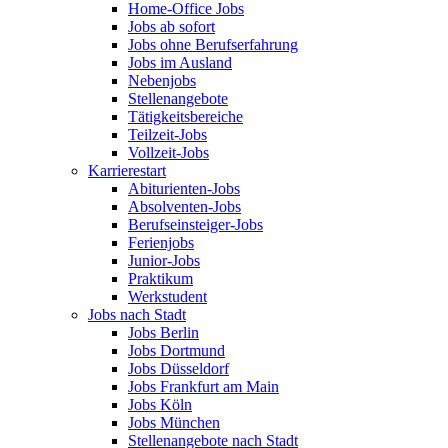
Home-Office Jobs
Jobs ab sofort
Jobs ohne Berufserfahrung
Jobs im Ausland
Nebenjobs
Stellenangebote
Tätigkeitsbereiche
Teilzeit-Jobs
Vollzeit-Jobs
Karrierestart
Abiturienten-Jobs
Absolventen-Jobs
Berufseinsteiger-Jobs
Ferienjobs
Junior-Jobs
Praktikum
Werkstudent
Jobs nach Stadt
Jobs Berlin
Jobs Dortmund
Jobs Düsseldorf
Jobs Frankfurt am Main
Jobs Köln
Jobs München
Stellenangebote nach Stadt