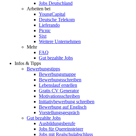
Jobs Deutschland
Arbeiten bei
YoungCapital
Deutsche Telekom
Lieferando
Picnic
Sixt
Weitere Unternehmen
Mehr
FAQ
Gut bezahlte Jobs
Infos & Tipps
Bewerbungstipps
Bewerbungsmappe
Bewerbungsschreiben
Lebenslauf erstellen
Gratis CV Generator
Motivationsschreiben
Initiativbewerbung schreiben
Bewerbung auf Englisch
Vorstellungsgespräch
Gut bezahlte Jobs
Ausbildungsberufe
Jobs für Quereinsteiger
Jobs mit Realschulabschluss