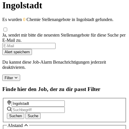
Ingolstadt
Es wurden
0
Chemie Stellenangebote in Ingolstadt gefunden.
Ja, sendet mir bitte die neuesten Stellenangebote für diese Suche per
E-Mail zu.
If
you
Alert speichern
are
a
Du kannst diese Job-Alarm Benachrichtigungen jederzeit
human,
deaktivieren.
ignore
this
Filter
field
Finde hier den Job, der zu dir passt
Filter
Suchen
Suche
Abstand