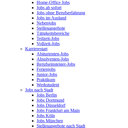
Home-Office Jobs
Jobs ab sofort
Jobs ohne Berufserfahrung
Jobs im Ausland
Nebenjobs
Stellenangebote
Tätigkeitsbereiche
Teilzeit-Jobs
Vollzeit-Jobs
Karrierestart
Abiturienten-Jobs
Absolventen-Jobs
Berufseinsteiger-Jobs
Ferienjobs
Junior-Jobs
Praktikum
Werkstudent
Jobs nach Stadt
Jobs Berlin
Jobs Dortmund
Jobs Düsseldorf
Jobs Frankfurt am Main
Jobs Köln
Jobs München
Stellenangebote nach Stadt