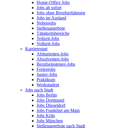
Home-Office Jobs
Jobs ab sofort
Jobs ohne Berufserfahrung
Jobs im Ausland
Nebenjobs
Stellenangebote
Tätigkeitsbereiche
Teilzeit-Jobs
Vollzeit-Jobs
Karrierestart
Abiturienten-Jobs
Absolventen-Jobs
Berufseinsteiger-Jobs
Ferienjobs
Junior-Jobs
Praktikum
Werkstudent
Jobs nach Stadt
Jobs Berlin
Jobs Dortmund
Jobs Düsseldorf
Jobs Frankfurt am Main
Jobs Köln
Jobs München
Stellenangebote nach Stadt