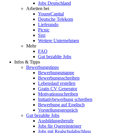
Jobs Deutschland
Arbeiten bei
YoungCapital
Deutsche Telekom
Lieferando
Picnic
Sixt
Weitere Unternehmen
Mehr
FAQ
Gut bezahlte Jobs
Infos & Tipps
Bewerbungstipps
Bewerbungsmappe
Bewerbungsschreiben
Lebenslauf erstellen
Gratis CV Generator
Motivationsschreiben
Initiativbewerbung schreiben
Bewerbung auf Englisch
Vorstellungsgespräch
Gut bezahlte Jobs
Ausbildungsberufe
Jobs für Quereinsteiger
Jobs mit Realschulabschluss