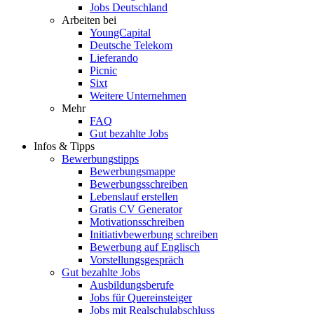
Jobs Deutschland
Arbeiten bei
YoungCapital
Deutsche Telekom
Lieferando
Picnic
Sixt
Weitere Unternehmen
Mehr
FAQ
Gut bezahlte Jobs
Infos & Tipps
Bewerbungstipps
Bewerbungsmappe
Bewerbungsschreiben
Lebenslauf erstellen
Gratis CV Generator
Motivationsschreiben
Initiativbewerbung schreiben
Bewerbung auf Englisch
Vorstellungsgespräch
Gut bezahlte Jobs
Ausbildungsberufe
Jobs für Quereinsteiger
Jobs mit Realschulabschluss