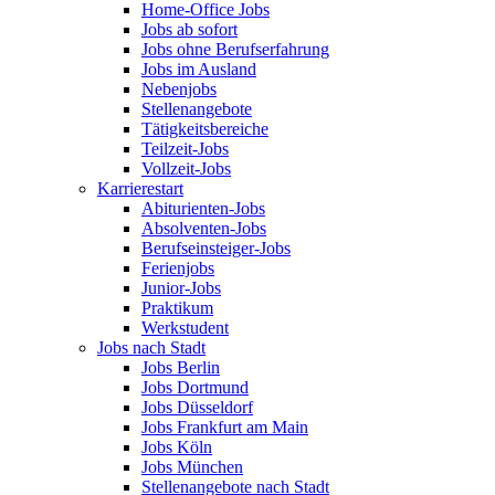
Home-Office Jobs
Jobs ab sofort
Jobs ohne Berufserfahrung
Jobs im Ausland
Nebenjobs
Stellenangebote
Tätigkeitsbereiche
Teilzeit-Jobs
Vollzeit-Jobs
Karrierestart
Abiturienten-Jobs
Absolventen-Jobs
Berufseinsteiger-Jobs
Ferienjobs
Junior-Jobs
Praktikum
Werkstudent
Jobs nach Stadt
Jobs Berlin
Jobs Dortmund
Jobs Düsseldorf
Jobs Frankfurt am Main
Jobs Köln
Jobs München
Stellenangebote nach Stadt