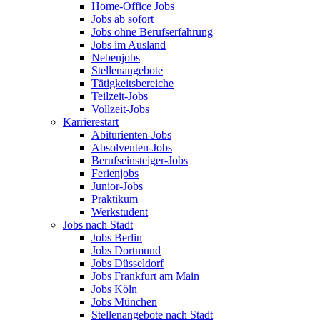
Home-Office Jobs
Jobs ab sofort
Jobs ohne Berufserfahrung
Jobs im Ausland
Nebenjobs
Stellenangebote
Tätigkeitsbereiche
Teilzeit-Jobs
Vollzeit-Jobs
Karrierestart
Abiturienten-Jobs
Absolventen-Jobs
Berufseinsteiger-Jobs
Ferienjobs
Junior-Jobs
Praktikum
Werkstudent
Jobs nach Stadt
Jobs Berlin
Jobs Dortmund
Jobs Düsseldorf
Jobs Frankfurt am Main
Jobs Köln
Jobs München
Stellenangebote nach Stadt