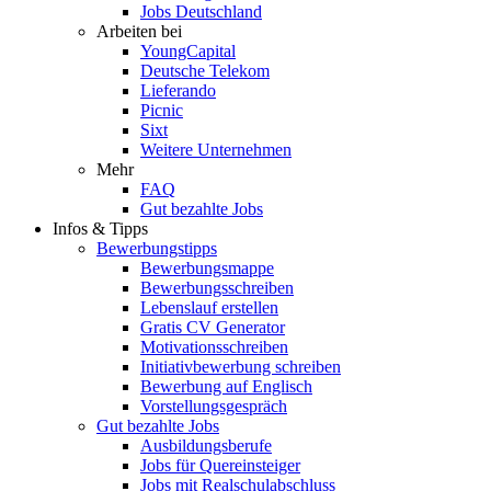
Jobs Deutschland
Arbeiten bei
YoungCapital
Deutsche Telekom
Lieferando
Picnic
Sixt
Weitere Unternehmen
Mehr
FAQ
Gut bezahlte Jobs
Infos & Tipps
Bewerbungstipps
Bewerbungsmappe
Bewerbungsschreiben
Lebenslauf erstellen
Gratis CV Generator
Motivationsschreiben
Initiativbewerbung schreiben
Bewerbung auf Englisch
Vorstellungsgespräch
Gut bezahlte Jobs
Ausbildungsberufe
Jobs für Quereinsteiger
Jobs mit Realschulabschluss