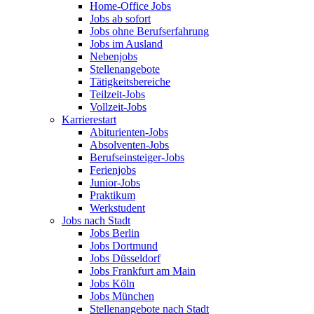
Home-Office Jobs
Jobs ab sofort
Jobs ohne Berufserfahrung
Jobs im Ausland
Nebenjobs
Stellenangebote
Tätigkeitsbereiche
Teilzeit-Jobs
Vollzeit-Jobs
Karrierestart
Abiturienten-Jobs
Absolventen-Jobs
Berufseinsteiger-Jobs
Ferienjobs
Junior-Jobs
Praktikum
Werkstudent
Jobs nach Stadt
Jobs Berlin
Jobs Dortmund
Jobs Düsseldorf
Jobs Frankfurt am Main
Jobs Köln
Jobs München
Stellenangebote nach Stadt