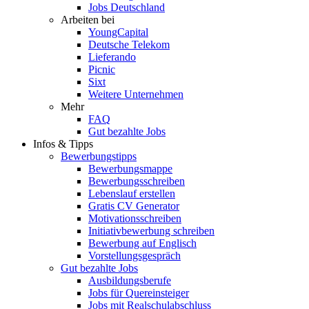
Jobs Deutschland
Arbeiten bei
YoungCapital
Deutsche Telekom
Lieferando
Picnic
Sixt
Weitere Unternehmen
Mehr
FAQ
Gut bezahlte Jobs
Infos & Tipps
Bewerbungstipps
Bewerbungsmappe
Bewerbungsschreiben
Lebenslauf erstellen
Gratis CV Generator
Motivationsschreiben
Initiativbewerbung schreiben
Bewerbung auf Englisch
Vorstellungsgespräch
Gut bezahlte Jobs
Ausbildungsberufe
Jobs für Quereinsteiger
Jobs mit Realschulabschluss