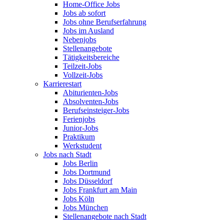
Home-Office Jobs
Jobs ab sofort
Jobs ohne Berufserfahrung
Jobs im Ausland
Nebenjobs
Stellenangebote
Tätigkeitsbereiche
Teilzeit-Jobs
Vollzeit-Jobs
Karrierestart
Abiturienten-Jobs
Absolventen-Jobs
Berufseinsteiger-Jobs
Ferienjobs
Junior-Jobs
Praktikum
Werkstudent
Jobs nach Stadt
Jobs Berlin
Jobs Dortmund
Jobs Düsseldorf
Jobs Frankfurt am Main
Jobs Köln
Jobs München
Stellenangebote nach Stadt