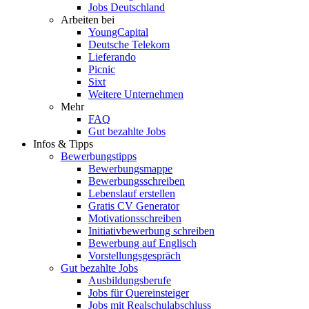
Jobs Deutschland
Arbeiten bei
YoungCapital
Deutsche Telekom
Lieferando
Picnic
Sixt
Weitere Unternehmen
Mehr
FAQ
Gut bezahlte Jobs
Infos & Tipps
Bewerbungstipps
Bewerbungsmappe
Bewerbungsschreiben
Lebenslauf erstellen
Gratis CV Generator
Motivationsschreiben
Initiativbewerbung schreiben
Bewerbung auf Englisch
Vorstellungsgespräch
Gut bezahlte Jobs
Ausbildungsberufe
Jobs für Quereinsteiger
Jobs mit Realschulabschluss