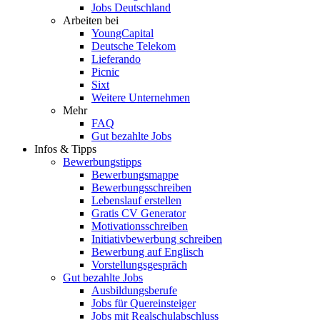
Jobs Deutschland
Arbeiten bei
YoungCapital
Deutsche Telekom
Lieferando
Picnic
Sixt
Weitere Unternehmen
Mehr
FAQ
Gut bezahlte Jobs
Infos & Tipps
Bewerbungstipps
Bewerbungsmappe
Bewerbungsschreiben
Lebenslauf erstellen
Gratis CV Generator
Motivationsschreiben
Initiativbewerbung schreiben
Bewerbung auf Englisch
Vorstellungsgespräch
Gut bezahlte Jobs
Ausbildungsberufe
Jobs für Quereinsteiger
Jobs mit Realschulabschluss