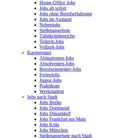
Home-Office Jobs
Jobs ab sofort
Jobs ohne Berufserfahrung
Jobs im Ausland
Nebenjobs
Stellenangebote
Tätigkeitsbereiche
Teilzeit-Jobs
Vollzeit-Jobs
Karrierestart
Abiturienten-Jobs
Absolventen-Jobs
Berufseinsteiger-Jobs
Ferienjobs
Junior-Jobs
Praktikum
Werkstudent
Jobs nach Stadt
Jobs Berlin
Jobs Dortmund
Jobs Düsseldorf
Jobs Frankfurt am Main
Jobs Köln
Jobs München
Stellenangebote nach Stadt