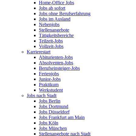
Home-Office Jobs
Jobs ab sofort
Jobs ohne Berufserfahrung
Jobs im Ausland
Nebenjobs
Stellenangebote
Tätigkeitsbereiche
Teilzeit-Jobs
Vollzeit-Jobs
Karrierestart
Abiturienten-Jobs
Absolventen-Jobs
Berufseinsteiger-Jobs
Ferienjobs
Junior-Jobs
Praktikum
Werkstudent
Jobs nach Stadt
Jobs Berlin
Jobs Dortmund
Jobs Düsseldorf
Jobs Frankfurt am Main
Jobs Köln
Jobs München
Stellenangebote nach Stadt