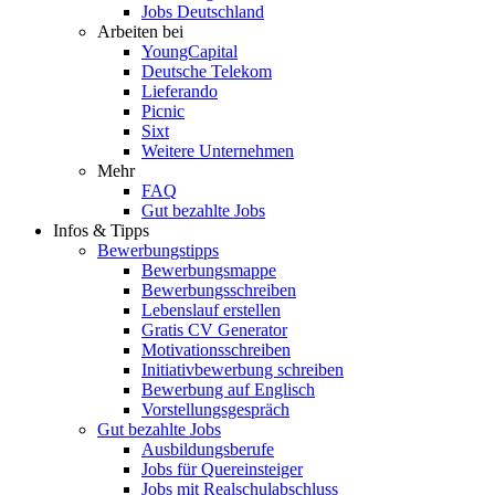
Jobs Deutschland
Arbeiten bei
YoungCapital
Deutsche Telekom
Lieferando
Picnic
Sixt
Weitere Unternehmen
Mehr
FAQ
Gut bezahlte Jobs
Infos & Tipps
Bewerbungstipps
Bewerbungsmappe
Bewerbungsschreiben
Lebenslauf erstellen
Gratis CV Generator
Motivationsschreiben
Initiativbewerbung schreiben
Bewerbung auf Englisch
Vorstellungsgespräch
Gut bezahlte Jobs
Ausbildungsberufe
Jobs für Quereinsteiger
Jobs mit Realschulabschluss