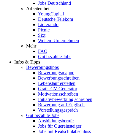
Jobs Deutschland
Arbeiten bei
YoungCapital
Deutsche Telekom
Lieferando
Picnic
Sixt
Weitere Unternehmen
Mehr
FAQ
Gut bezahlte Jobs
Infos & Tipps
Bewerbungstipps
Bewerbungsmappe
Bewerbungsschreiben
Lebenslauf erstellen
Gratis CV Generator
Motivationsschreiben
Initiativbewerbung schreiben
Bewerbung auf Englisch
Vorstellungsgespräch
Gut bezahlte Jobs
Ausbildungsberufe
Jobs für Quereinsteiger
Jobs mit Realschulabschluss