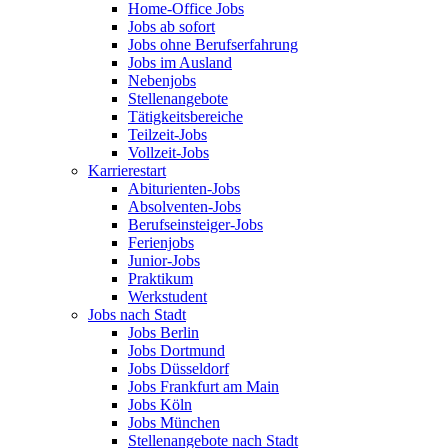
Home-Office Jobs
Jobs ab sofort
Jobs ohne Berufserfahrung
Jobs im Ausland
Nebenjobs
Stellenangebote
Tätigkeitsbereiche
Teilzeit-Jobs
Vollzeit-Jobs
Karrierestart
Abiturienten-Jobs
Absolventen-Jobs
Berufseinsteiger-Jobs
Ferienjobs
Junior-Jobs
Praktikum
Werkstudent
Jobs nach Stadt
Jobs Berlin
Jobs Dortmund
Jobs Düsseldorf
Jobs Frankfurt am Main
Jobs Köln
Jobs München
Stellenangebote nach Stadt