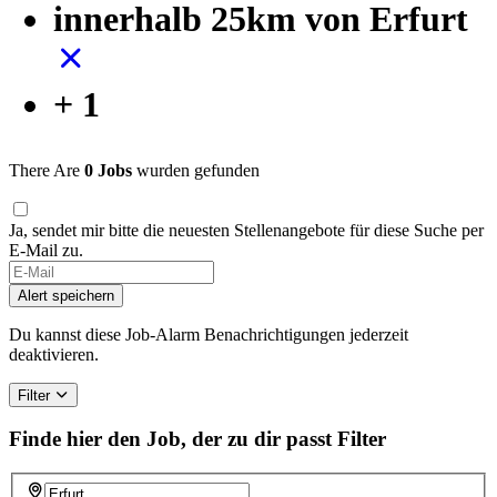
innerhalb 25km von Erfurt
+ 1
There Are
0 Jobs
wurden gefunden
Ja, sendet mir bitte die neuesten Stellenangebote für diese Suche per
E-Mail zu.
If
you
Alert speichern
are
a
Du kannst diese Job-Alarm Benachrichtigungen jederzeit
human,
deaktivieren.
ignore
this
Filter
field
Finde hier den Job, der zu dir passt
Filter