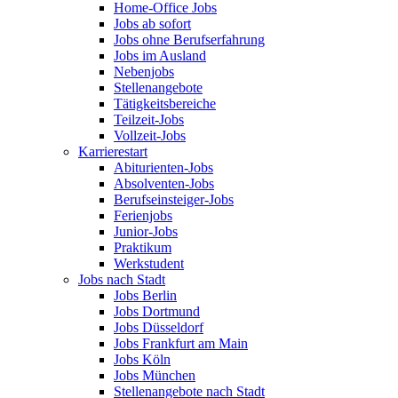
Home-Office Jobs
Jobs ab sofort
Jobs ohne Berufserfahrung
Jobs im Ausland
Nebenjobs
Stellenangebote
Tätigkeitsbereiche
Teilzeit-Jobs
Vollzeit-Jobs
Karrierestart
Abiturienten-Jobs
Absolventen-Jobs
Berufseinsteiger-Jobs
Ferienjobs
Junior-Jobs
Praktikum
Werkstudent
Jobs nach Stadt
Jobs Berlin
Jobs Dortmund
Jobs Düsseldorf
Jobs Frankfurt am Main
Jobs Köln
Jobs München
Stellenangebote nach Stadt