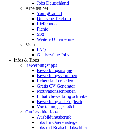
Jobs Deutschland
Arbeiten bei
YoungCapital
Deutsche Telekom
Lieferando
Picnic
Sixt
Weitere Unternehmen
Mehr
FAQ
Gut bezahlte Jobs
Infos & Tipps
Bewerbungstipps
Bewerbungsmappe
Bewerbungsschreiben
Lebenslauf erstellen
Gratis CV Generator
Motivationsschreiben
Initiativbewerbung schreiben
Bewerbung auf Englisch
Vorstellungsgespräch
Gut bezahlte Jobs
Ausbildungsberufe
Jobs für Quereinsteiger
Jobs mit Realschulabschluss