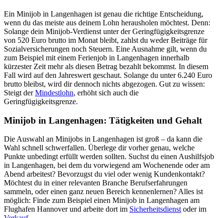
Ein Minijob in Langenhagen ist genau die richtige Entscheidung,
wenn du das meiste aus deinem Lohn herausholen möchtest. Denn:
Solange dein Minijob-Verdienst unter der Geringfügigkeitsgrenze
von 520 Euro brutto im Monat bleibt, zahlst du weder Beiträge für
Sozialversicherungen noch Steuern. Eine Ausnahme gilt, wenn du
zum Beispiel mit einem Ferienjob in Langenhagen innerhalb
kürzester Zeit mehr als diesen Betrag bezahlt bekommst. In diesem
Fall wird auf den Jahreswert geschaut. Solange du unter 6.240 Euro
brutto bleibst, wird dir dennoch nichts abgezogen. Gut zu wissen:
Steigt der
Mindestlohn
, erhöht sich auch die
Geringfügigkeitsgrenze.
Minijob in Langenhagen: Tätigkeiten und Gehalt
Die Auswahl an Minijobs in Langenhagen ist groß – da kann die
Wahl schnell schwerfallen. Überlege dir vorher genau, welche
Punkte unbedingt erfüllt werden sollten. Suchst du einen Aushilfsjob
in Langenhagen, bei dem du vorwiegend am Wochenende oder am
Abend arbeitest? Bevorzugst du viel oder wenig Kundenkontakt?
Möchtest du in einer relevanten Branche Berufserfahrungen
sammeln, oder einen ganz neuen Bereich kennenlernen? Alles ist
möglich: Finde zum Beispiel einen Minijob in Langenhagen am
Flughafen Hannover und arbeite dort im
Sicherheitsdienst
oder im
Verkauf
.