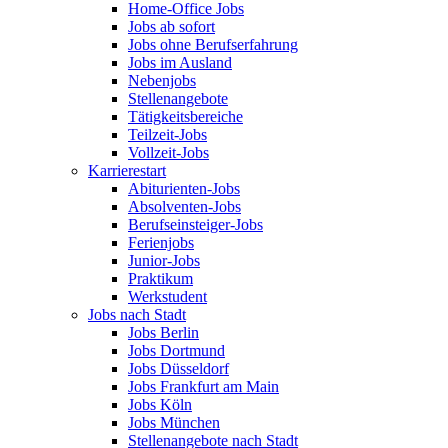
Home-Office Jobs
Jobs ab sofort
Jobs ohne Berufserfahrung
Jobs im Ausland
Nebenjobs
Stellenangebote
Tätigkeitsbereiche
Teilzeit-Jobs
Vollzeit-Jobs
Karrierestart
Abiturienten-Jobs
Absolventen-Jobs
Berufseinsteiger-Jobs
Ferienjobs
Junior-Jobs
Praktikum
Werkstudent
Jobs nach Stadt
Jobs Berlin
Jobs Dortmund
Jobs Düsseldorf
Jobs Frankfurt am Main
Jobs Köln
Jobs München
Stellenangebote nach Stadt