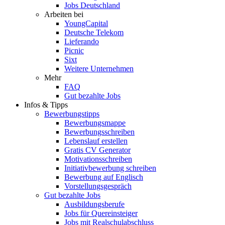
Jobs Deutschland
Arbeiten bei
YoungCapital
Deutsche Telekom
Lieferando
Picnic
Sixt
Weitere Unternehmen
Mehr
FAQ
Gut bezahlte Jobs
Infos & Tipps
Bewerbungstipps
Bewerbungsmappe
Bewerbungsschreiben
Lebenslauf erstellen
Gratis CV Generator
Motivationsschreiben
Initiativbewerbung schreiben
Bewerbung auf Englisch
Vorstellungsgespräch
Gut bezahlte Jobs
Ausbildungsberufe
Jobs für Quereinsteiger
Jobs mit Realschulabschluss