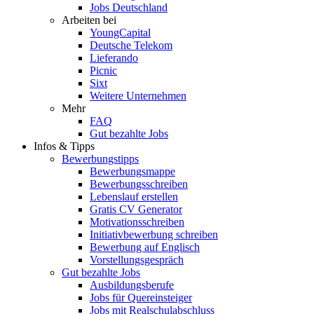
Jobs Deutschland
Arbeiten bei
YoungCapital
Deutsche Telekom
Lieferando
Picnic
Sixt
Weitere Unternehmen
Mehr
FAQ
Gut bezahlte Jobs
Infos & Tipps
Bewerbungstipps
Bewerbungsmappe
Bewerbungsschreiben
Lebenslauf erstellen
Gratis CV Generator
Motivationsschreiben
Initiativbewerbung schreiben
Bewerbung auf Englisch
Vorstellungsgespräch
Gut bezahlte Jobs
Ausbildungsberufe
Jobs für Quereinsteiger
Jobs mit Realschulabschluss