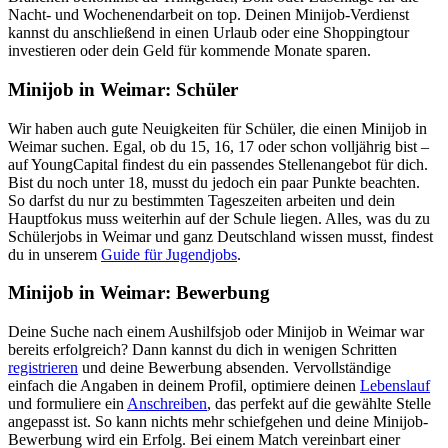
Nacht- und Wochenendarbeit on top. Deinen Minijob-Verdienst
kannst du anschließend in einen Urlaub oder eine Shoppingtour
investieren oder dein Geld für kommende Monate sparen.
Minijob in Weimar: Schüler
Wir haben auch gute Neuigkeiten für Schüler, die einen Minijob in
Weimar suchen. Egal, ob du 15, 16, 17 oder schon volljährig bist –
auf YoungCapital findest du ein passendes Stellenangebot für dich.
Bist du noch unter 18, musst du jedoch ein paar Punkte beachten.
So darfst du nur zu bestimmten Tageszeiten arbeiten und dein
Hauptfokus muss weiterhin auf der Schule liegen. Alles, was du zu
Schülerjobs in Weimar und ganz Deutschland wissen musst, findest
du in unserem
Guide für Jugendjobs
.
Minijob in Weimar: Bewerbung
Deine Suche nach einem Aushilfsjob oder Minijob in Weimar war
bereits erfolgreich? Dann kannst du dich in wenigen Schritten
registrieren
und deine Bewerbung absenden. Vervollständige
einfach die Angaben in deinem Profil, optimiere deinen
Lebenslauf
und formuliere ein
Anschreiben
, das perfekt auf die gewählte Stelle
angepasst ist. So kann nichts mehr schiefgehen und deine Minijob-
Bewerbung wird ein Erfolg. Bei einem Match vereinbart einer