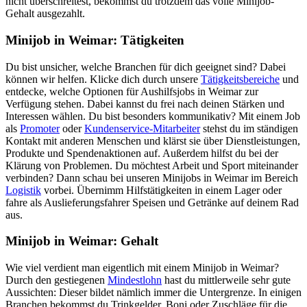
nicht überschreitest, bekommst du trotzdem das volle Minijob-
Gehalt ausgezahlt.
Minijob in Weimar: Tätigkeiten
Du bist unsicher, welche Branchen für dich geeignet sind? Dabei
können wir helfen. Klicke dich durch unsere
Tätigkeitsbereiche
und
entdecke, welche Optionen für Aushilfsjobs in Weimar zur
Verfügung stehen. Dabei kannst du frei nach deinen Stärken und
Interessen wählen. Du bist besonders kommunikativ? Mit einem Job
als
Promoter
oder
Kundenservice-Mitarbeiter
stehst du im ständigen
Kontakt mit anderen Menschen und klärst sie über Dienstleistungen,
Produkte und Spendenaktionen auf. Außerdem hilfst du bei der
Klärung von Problemen. Du möchtest Arbeit und Sport miteinander
verbinden? Dann schau bei unseren Minijobs in Weimar im Bereich
Logistik
vorbei. Übernimm Hilfstätigkeiten in einem Lager oder
fahre als Auslieferungsfahrer Speisen und Getränke auf deinem Rad
aus.
Minijob in Weimar: Gehalt
Wie viel verdient man eigentlich mit einem Minijob in Weimar?
Durch den gestiegenen
Mindestlohn
hast du mittlerweile sehr gute
Aussichten: Dieser bildet nämlich immer die Untergrenze. In einigen
Branchen bekommst du Trinkgelder, Boni oder Zuschläge für die