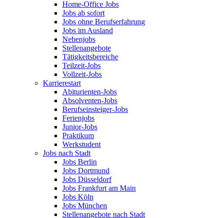
Home-Office Jobs
Jobs ab sofort
Jobs ohne Berufserfahrung
Jobs im Ausland
Nebenjobs
Stellenangebote
Tätigkeitsbereiche
Teilzeit-Jobs
Vollzeit-Jobs
Karrierestart
Abiturienten-Jobs
Absolventen-Jobs
Berufseinsteiger-Jobs
Ferienjobs
Junior-Jobs
Praktikum
Werkstudent
Jobs nach Stadt
Jobs Berlin
Jobs Dortmund
Jobs Düsseldorf
Jobs Frankfurt am Main
Jobs Köln
Jobs München
Stellenangebote nach Stadt