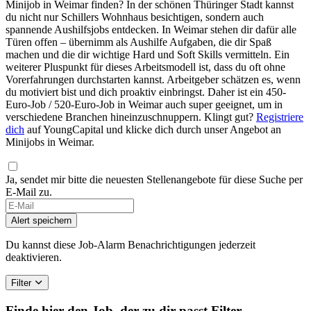
Minijob in Weimar finden? In der schönen Thüringer Stadt kannst
du nicht nur Schillers Wohnhaus besichtigen, sondern auch
spannende Aushilfsjobs entdecken. In Weimar stehen dir dafür alle
Türen offen – übernimm als Aushilfe Aufgaben, die dir Spaß
machen und die dir wichtige Hard und Soft Skills vermitteln. Ein
weiterer Pluspunkt für dieses Arbeitsmodell ist, dass du oft ohne
Vorerfahrungen durchstarten kannst. Arbeitgeber schätzen es, wenn
du motiviert bist und dich proaktiv einbringst. Daher ist ein 450-
Euro-Job / 520-Euro-Job in Weimar auch super geeignet, um in
verschiedene Branchen hineinzuschnuppern. Klingt gut?
Registriere
dich
auf YoungCapital und klicke dich durch unser Angebot an
Minijobs in Weimar.
Ja, sendet mir bitte die neuesten Stellenangebote für diese Suche per
E-Mail zu.
Alert speichern
Du kannst diese Job-Alarm Benachrichtigungen jederzeit
deaktivieren.
Filter
Finde hier den Job, der zu dir passt
Filter