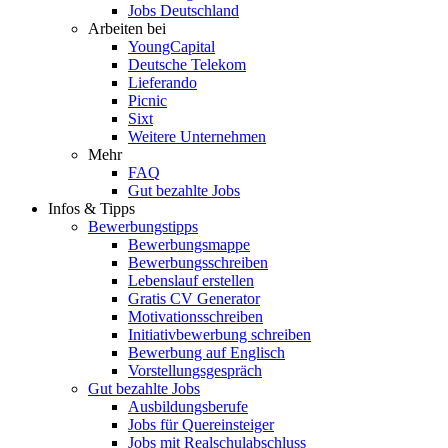
Jobs Deutschland
Arbeiten bei
YoungCapital
Deutsche Telekom
Lieferando
Picnic
Sixt
Weitere Unternehmen
Mehr
FAQ
Gut bezahlte Jobs
Infos & Tipps
Bewerbungstipps
Bewerbungsmappe
Bewerbungsschreiben
Lebenslauf erstellen
Gratis CV Generator
Motivationsschreiben
Initiativbewerbung schreiben
Bewerbung auf Englisch
Vorstellungsgespräch
Gut bezahlte Jobs
Ausbildungsberufe
Jobs für Quereinsteiger
Jobs mit Realschulabschluss