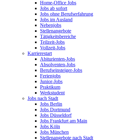
Home-Office Jobs
Jobs ab sofort
Jobs ohne Berufserfahrung
Jobs im Ausland
Nebenjobs
Stellenangebote
Tätigkeitsbereiche
Teilzeit-Jobs
Vollzeit-Jobs
Karrierestart
Abiturienten-Jobs
Absolventen-Jobs
Berufseinsteiger-Jobs
Ferienjobs
Junior-Jobs
Praktikum
Werkstudent
Jobs nach Stadt
Jobs Berlin
Jobs Dortmund
Jobs Düsseldorf
Jobs Frankfurt am Main
Jobs Köln
Jobs München
Stellenangebote nach Stadt