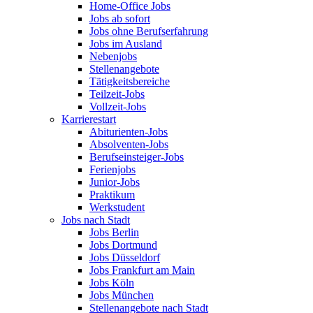
Home-Office Jobs
Jobs ab sofort
Jobs ohne Berufserfahrung
Jobs im Ausland
Nebenjobs
Stellenangebote
Tätigkeitsbereiche
Teilzeit-Jobs
Vollzeit-Jobs
Karrierestart
Abiturienten-Jobs
Absolventen-Jobs
Berufseinsteiger-Jobs
Ferienjobs
Junior-Jobs
Praktikum
Werkstudent
Jobs nach Stadt
Jobs Berlin
Jobs Dortmund
Jobs Düsseldorf
Jobs Frankfurt am Main
Jobs Köln
Jobs München
Stellenangebote nach Stadt