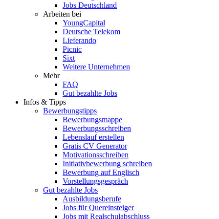
Jobs Deutschland
Arbeiten bei
YoungCapital
Deutsche Telekom
Lieferando
Picnic
Sixt
Weitere Unternehmen
Mehr
FAQ
Gut bezahlte Jobs
Infos & Tipps
Bewerbungstipps
Bewerbungsmappe
Bewerbungsschreiben
Lebenslauf erstellen
Gratis CV Generator
Motivationsschreiben
Initiativbewerbung schreiben
Bewerbung auf Englisch
Vorstellungsgespräch
Gut bezahlte Jobs
Ausbildungsberufe
Jobs für Quereinsteiger
Jobs mit Realschulabschluss