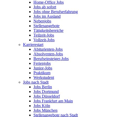
Home-Office Jobs
Jobs ab sofort
Jobs ohne Berufserfahrung
Jobs im Ausland
Nebenjobs
Stellenangebote
Tätigkeitsbereiche
Teilzeit-Jobs
Vollzeit-Jobs
Karrierestart
Abiturienten-Jobs
Absolventen-Jobs
Berufseinsteiger-Jobs
Ferienjobs
Junior-Jobs
Praktikum
Werkstudent
Jobs nach Stadt
Jobs Berlin
Jobs Dortmund
Jobs Düsseldorf
Jobs Frankfurt am Main
Jobs Köln
Jobs München
Stellenangebote nach Stadt