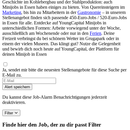
Geschichte im Kohlebergbau und der Stahlproduktion: auch
Minijobs in Essen haben einiges zu bieten. Von Quereinsteigern im
Marketing
, bis hin zu Mitarbeitern in der
Gastronomie
– in unserem
Stellenangebot finden sich passende 450-Euro-Jobs / 520-Euro-Jobs
in Essen für alle. Entdecke auf YoungCapital Minijobs in
unterschiedlichen Formen: Arbeite vorwiegend unter der Woche,
ausschließlich am Wochenende oder nur in den
Ferien
. Deine
Freizeit verbringst du bei schönem Wetter im Grugapark oder in
einem der vielen Museen. Das klingt gut? Nutze die Gelegenheit
und bewirb dich noch heute auf YoungCapital, der Plattform für
deinen Minijob in Essen
Ja, sendet mir bitte die neuesten Stellenangebote für diese Suche per
E-Mail zu.
If
you
Alert speichern
are
a
Du kannst diese Job-Alarm Benachrichtigungen jederzeit
human,
deaktivieren.
ignore
this
Filter
field
Finde hier den Job, der zu dir passt
Filter