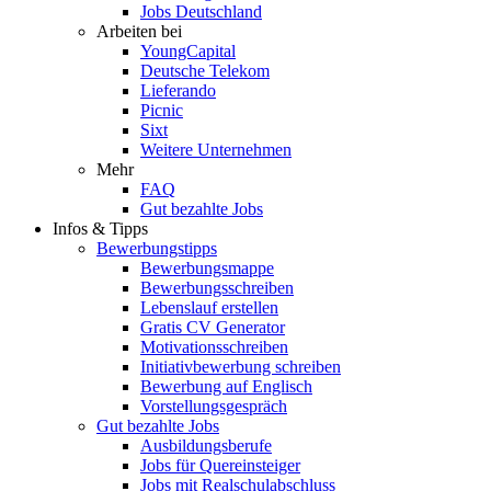
Jobs Deutschland
Arbeiten bei
YoungCapital
Deutsche Telekom
Lieferando
Picnic
Sixt
Weitere Unternehmen
Mehr
FAQ
Gut bezahlte Jobs
Infos & Tipps
Bewerbungstipps
Bewerbungsmappe
Bewerbungsschreiben
Lebenslauf erstellen
Gratis CV Generator
Motivationsschreiben
Initiativbewerbung schreiben
Bewerbung auf Englisch
Vorstellungsgespräch
Gut bezahlte Jobs
Ausbildungsberufe
Jobs für Quereinsteiger
Jobs mit Realschulabschluss