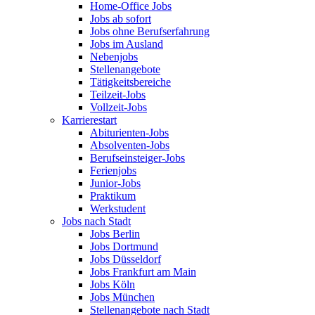
Home-Office Jobs
Jobs ab sofort
Jobs ohne Berufserfahrung
Jobs im Ausland
Nebenjobs
Stellenangebote
Tätigkeitsbereiche
Teilzeit-Jobs
Vollzeit-Jobs
Karrierestart
Abiturienten-Jobs
Absolventen-Jobs
Berufseinsteiger-Jobs
Ferienjobs
Junior-Jobs
Praktikum
Werkstudent
Jobs nach Stadt
Jobs Berlin
Jobs Dortmund
Jobs Düsseldorf
Jobs Frankfurt am Main
Jobs Köln
Jobs München
Stellenangebote nach Stadt