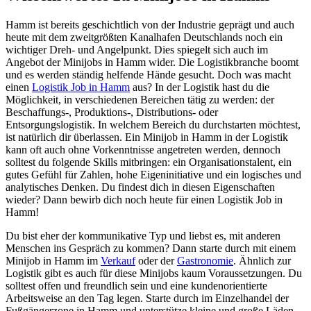
Hamm ist bereits geschichtlich von der Industrie geprägt und auch
heute mit dem zweitgrößten Kanalhafen Deutschlands noch ein
wichtiger Dreh- und Angelpunkt. Dies spiegelt sich auch im
Angebot der Minijobs in Hamm wider. Die Logistikbranche boomt
und es werden ständig helfende Hände gesucht. Doch was macht
einen
Logistik Job in Hamm
aus? In der Logistik hast du die
Möglichkeit, in verschiedenen Bereichen tätig zu werden: der
Beschaffungs-, Produktions-, Distributions- oder
Entsorgungslogistik. In welchem Bereich du durchstarten möchtest,
ist natürlich dir überlassen. Ein Minijob in Hamm in der Logistik
kann oft auch ohne Vorkenntnisse angetreten werden, dennoch
solltest du folgende Skills mitbringen: ein Organisationstalent, ein
gutes Gefühl für Zahlen, hohe Eigeninitiative und ein logisches und
analytisches Denken. Du findest dich in diesen Eigenschaften
wieder? Dann bewirb dich noch heute für einen Logistik Job in
Hamm!
Du bist eher der kommunikative Typ und liebst es, mit anderen
Menschen ins Gespräch zu kommen? Dann starte durch mit einem
Minijob in Hamm im
Verkauf
oder der
Gastronomie
. Ähnlich zur
Logistik gibt es auch für diese Minijobs kaum Voraussetzungen. Du
solltest offen und freundlich sein und eine kundenorientierte
Arbeitsweise an den Tag legen. Starte durch im Einzelhandel der
Fußgängerzone in Hamm und unterstütze kleine und große Läden