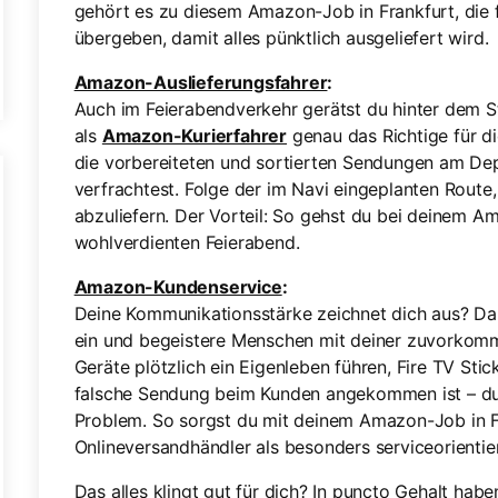
gehört es zu diesem Amazon-Job in Frankfurt, die 
übergeben, damit alles pünktlich ausgeliefert wird.
Amazon-Auslieferungsfahrer
:
Auch im Feierabendverkehr gerätst du hinter dem St
als
Amazon-Kurierfahrer
genau das Richtige für di
die vorbereiteten und sortierten Sendungen am Dep
verfrachtest. Folge der im Navi eingeplanten Route, 
abzuliefern. Der Vorteil: So gehst du bei deinem A
wohlverdienten Feierabend.
Amazon-Kundenservice
:
Deine Kommunikationsstärke zeichnet dich aus? Da
ein und begeistere Menschen mit deiner zuvorkomme
Geräte plötzlich ein Eigenleben führen, Fire TV Stic
falsche Sendung beim Kunden angekommen ist – du 
Problem. So sorgst du mit deinem Amazon-Job in F
Onlineversandhändler als besonders serviceorientiert
Das alles klingt gut für dich? In puncto Gehalt habe