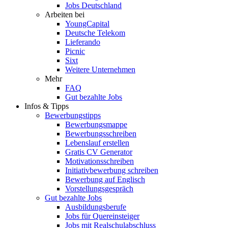
Jobs Deutschland
Arbeiten bei
YoungCapital
Deutsche Telekom
Lieferando
Picnic
Sixt
Weitere Unternehmen
Mehr
FAQ
Gut bezahlte Jobs
Infos & Tipps
Bewerbungstipps
Bewerbungsmappe
Bewerbungsschreiben
Lebenslauf erstellen
Gratis CV Generator
Motivationsschreiben
Initiativbewerbung schreiben
Bewerbung auf Englisch
Vorstellungsgespräch
Gut bezahlte Jobs
Ausbildungsberufe
Jobs für Quereinsteiger
Jobs mit Realschulabschluss