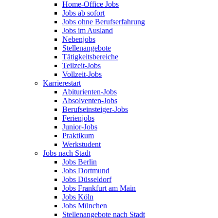
Home-Office Jobs
Jobs ab sofort
Jobs ohne Berufserfahrung
Jobs im Ausland
Nebenjobs
Stellenangebote
Tätigkeitsbereiche
Teilzeit-Jobs
Vollzeit-Jobs
Karrierestart
Abiturienten-Jobs
Absolventen-Jobs
Berufseinsteiger-Jobs
Ferienjobs
Junior-Jobs
Praktikum
Werkstudent
Jobs nach Stadt
Jobs Berlin
Jobs Dortmund
Jobs Düsseldorf
Jobs Frankfurt am Main
Jobs Köln
Jobs München
Stellenangebote nach Stadt