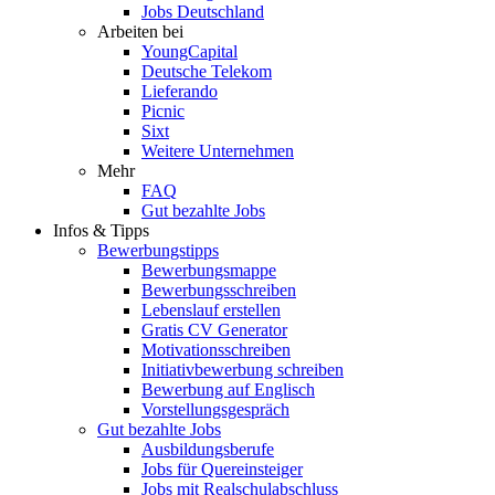
Jobs Deutschland
Arbeiten bei
YoungCapital
Deutsche Telekom
Lieferando
Picnic
Sixt
Weitere Unternehmen
Mehr
FAQ
Gut bezahlte Jobs
Infos & Tipps
Bewerbungstipps
Bewerbungsmappe
Bewerbungsschreiben
Lebenslauf erstellen
Gratis CV Generator
Motivationsschreiben
Initiativbewerbung schreiben
Bewerbung auf Englisch
Vorstellungsgespräch
Gut bezahlte Jobs
Ausbildungsberufe
Jobs für Quereinsteiger
Jobs mit Realschulabschluss