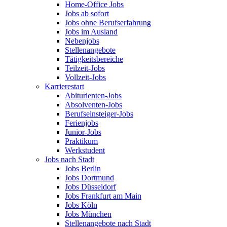
Home-Office Jobs
Jobs ab sofort
Jobs ohne Berufserfahrung
Jobs im Ausland
Nebenjobs
Stellenangebote
Tätigkeitsbereiche
Teilzeit-Jobs
Vollzeit-Jobs
Karrierestart
Abiturienten-Jobs
Absolventen-Jobs
Berufseinsteiger-Jobs
Ferienjobs
Junior-Jobs
Praktikum
Werkstudent
Jobs nach Stadt
Jobs Berlin
Jobs Dortmund
Jobs Düsseldorf
Jobs Frankfurt am Main
Jobs Köln
Jobs München
Stellenangebote nach Stadt