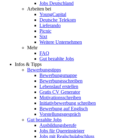
Jobs Deutschland
Arbeiten bei
YoungCapital
Deutsche Telekom
Lieferando
Picnic
Sixt
Weitere Unternehmen
Mehr
FAQ
Gut bezahlte Jobs
Infos & Tipps
Bewerbungstipps
Bewerbungsmappe
Bewerbungsschreiben
Lebenslauf erstellen
Gratis CV Generator
Motivationsschreiben
Initiativbewerbung schreiben
Bewerbung auf Englisch
Vorstellungsgespräch
Gut bezahlte Jobs
Ausbildungsberufe
Jobs für Quereinsteiger
Jobs mit Realschulabschluss