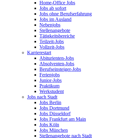
Home-Office Jobs
Jobs ab sofort
Jobs ohne Berufserfahrung
Jobs im Ausland
Nebenjobs
Stellenangebote
Tätigkeitsbereiche
Teilzeit-Jobs
Vollzeit-Jobs
Karrierestart
Abiturienten-Jobs
Absolventen-Jobs
Berufseinsteiger-Jobs
Ferienjobs
Junior-Jobs
Praktikum
Werkstudent
Jobs nach Stadt
Jobs Berlin
Jobs Dortmund
Jobs Düsseldorf
Jobs Frankfurt am Main
Jobs Köln
Jobs München
Stellenangebote nach Stadt