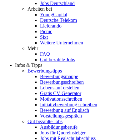
Jobs Deutschland
Arbeiten bei
YoungCapital
Deutsche Telekom
Lieferando
Picnic
Sixt
Weitere Unternehmen
Mehr
FAQ
Gut bezahlte Jobs
Infos & Tipps
Bewerbungstipps
Bewerbungsmappe
Bewerbungsschreiben
Lebenslauf erstellen
Gratis CV Generator
Motivationsschreiben
Initiativbewerbung schreiben
Bewerbung auf Englisch
Vorstellungsgespräch
Gut bezahlte Jobs
Ausbildungsberufe
Jobs für Quereinsteiger
Jobs mit Realschulabschluss