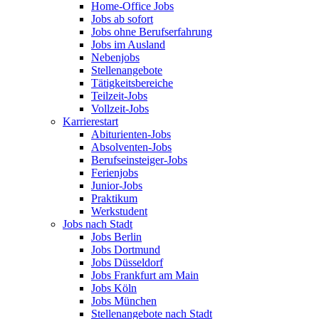
Home-Office Jobs
Jobs ab sofort
Jobs ohne Berufserfahrung
Jobs im Ausland
Nebenjobs
Stellenangebote
Tätigkeitsbereiche
Teilzeit-Jobs
Vollzeit-Jobs
Karrierestart
Abiturienten-Jobs
Absolventen-Jobs
Berufseinsteiger-Jobs
Ferienjobs
Junior-Jobs
Praktikum
Werkstudent
Jobs nach Stadt
Jobs Berlin
Jobs Dortmund
Jobs Düsseldorf
Jobs Frankfurt am Main
Jobs Köln
Jobs München
Stellenangebote nach Stadt