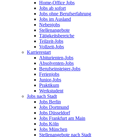
Home-Office Jobs
Jobs ab sofort
Jobs ohne Berufserfahrung
Jobs im Ausland
Nebenjobs
Stellenangebote
Tätigkeitsbereiche
Teilzeit-Jobs
Vollzeit-Jobs
Karrierestart
Abiturienten-Jobs
Absolventen-Jobs
Berufseinsteiger-Jobs
Ferienjobs
Junior-Jobs
Praktikum
Werkstudent
Jobs nach Stadt
Jobs Berlin
Jobs Dortmund
Jobs Düsseldorf
Jobs Frankfurt am Main
Jobs Köln
Jobs München
Stellenangebote nach Stadt