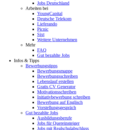
Jobs Deutschland
Arbeiten bei
YoungCapital
Deutsche Telekom
Lieferando
Picnic
Sixt
Weitere Unternehmen
Mehr
FAQ
Gut bezahlte Jobs
Infos & Tipps
Bewerbungstipps
Bewerbungsmappe
Bewerbungsschreiben
Lebenslauf erstellen
Gratis CV Generator
Motivationsschreiben
Initiativbewerbung schreiben
Bewerbung auf Englisch
Vorstellungsgespräch
Gut bezahlte Jobs
Ausbildungsberufe
Jobs für Quereinsteiger
Jobs mit Realschulabschluss