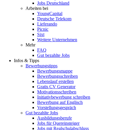
Jobs Deutschland
Arbeiten bei
YoungCapital
Deutsche Telekom
Lieferando
Picnic
Sixt
Weitere Unternehmen
Mehr
FAQ
Gut bezahlte Jobs
Infos & Tipps
Bewerbungstipps
Bewerbungsmappe
Bewerbungsschreiben
Lebenslauf erstellen
Gratis CV Generator
Motivationsschreiben
Initiativbewerbung schreiben
Bewerbung auf Englisch
Vorstellungsgespräch
Gut bezahlte Jobs
Ausbildungsberufe
Jobs für Quereinsteiger
Jobs mit Realschulabschluss