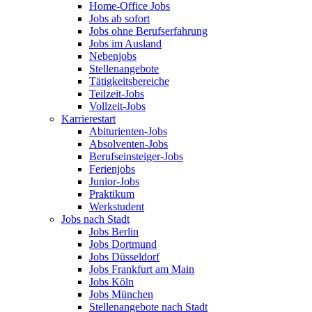
Home-Office Jobs
Jobs ab sofort
Jobs ohne Berufserfahrung
Jobs im Ausland
Nebenjobs
Stellenangebote
Tätigkeitsbereiche
Teilzeit-Jobs
Vollzeit-Jobs
Karrierestart
Abiturienten-Jobs
Absolventen-Jobs
Berufseinsteiger-Jobs
Ferienjobs
Junior-Jobs
Praktikum
Werkstudent
Jobs nach Stadt
Jobs Berlin
Jobs Dortmund
Jobs Düsseldorf
Jobs Frankfurt am Main
Jobs Köln
Jobs München
Stellenangebote nach Stadt