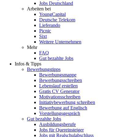
Jobs Deutschland
Arbeiten bei
YoungCapital
Deutsche Telekom
Lieferando
Picnic
Sixt
Weitere Unternehmen
Mehr
FAQ
Gut bezahlte Jobs
Infos & Tipps
Bewerbungstipps
Bewerbungsmappe
Bewerbungsschreiben
Lebenslauf erstellen
Gratis CV Generator
Motivationsschreiben
Initiativbewerbung schreiben
Bewerbung auf Englisch
Vorstellungsgespräch
Gut bezahlte Jobs
Ausbildungsberufe
Jobs für Quereinsteiger
Jobs mit Realschulabschluss