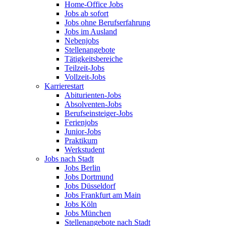
Home-Office Jobs
Jobs ab sofort
Jobs ohne Berufserfahrung
Jobs im Ausland
Nebenjobs
Stellenangebote
Tätigkeitsbereiche
Teilzeit-Jobs
Vollzeit-Jobs
Karrierestart
Abiturienten-Jobs
Absolventen-Jobs
Berufseinsteiger-Jobs
Ferienjobs
Junior-Jobs
Praktikum
Werkstudent
Jobs nach Stadt
Jobs Berlin
Jobs Dortmund
Jobs Düsseldorf
Jobs Frankfurt am Main
Jobs Köln
Jobs München
Stellenangebote nach Stadt