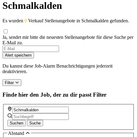
Schmalkalden
Es wurden
0
Verkauf Stellenangebote in Schmalkalden gefunden.
Ja, sendet mir bitte die neuesten Stellenangebote für diese Suche per
E-Mail zu.
If
you
Alert speichern
are
a
Du kannst diese Job-Alarm Benachrichtigungen jederzeit
human,
deaktivieren.
ignore
this
Filter
field
Finde hier den Job, der zu dir passt
Filter
Suchen
Suche
Abstand