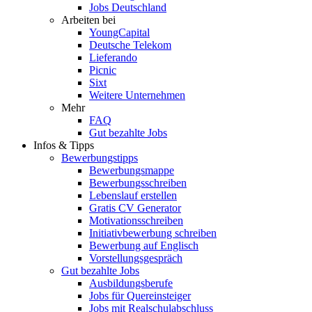
Jobs Deutschland
Arbeiten bei
YoungCapital
Deutsche Telekom
Lieferando
Picnic
Sixt
Weitere Unternehmen
Mehr
FAQ
Gut bezahlte Jobs
Infos & Tipps
Bewerbungstipps
Bewerbungsmappe
Bewerbungsschreiben
Lebenslauf erstellen
Gratis CV Generator
Motivationsschreiben
Initiativbewerbung schreiben
Bewerbung auf Englisch
Vorstellungsgespräch
Gut bezahlte Jobs
Ausbildungsberufe
Jobs für Quereinsteiger
Jobs mit Realschulabschluss