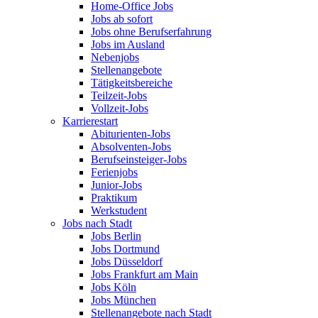
Home-Office Jobs
Jobs ab sofort
Jobs ohne Berufserfahrung
Jobs im Ausland
Nebenjobs
Stellenangebote
Tätigkeitsbereiche
Teilzeit-Jobs
Vollzeit-Jobs
Karrierestart
Abiturienten-Jobs
Absolventen-Jobs
Berufseinsteiger-Jobs
Ferienjobs
Junior-Jobs
Praktikum
Werkstudent
Jobs nach Stadt
Jobs Berlin
Jobs Dortmund
Jobs Düsseldorf
Jobs Frankfurt am Main
Jobs Köln
Jobs München
Stellenangebote nach Stadt