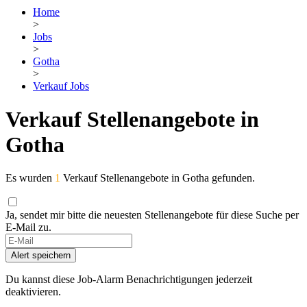
Home
>
Jobs
>
Gotha
>
Verkauf Jobs
Verkauf Stellenangebote in
Gotha
Es wurden
1
Verkauf Stellenangebote in Gotha gefunden.
Ja, sendet mir bitte die neuesten Stellenangebote für diese Suche per
E-Mail zu.
If
you
Alert speichern
are
a
Du kannst diese Job-Alarm Benachrichtigungen jederzeit
human,
deaktivieren.
ignore