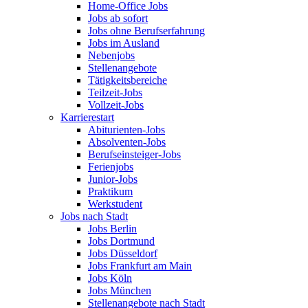
Home-Office Jobs
Jobs ab sofort
Jobs ohne Berufserfahrung
Jobs im Ausland
Nebenjobs
Stellenangebote
Tätigkeitsbereiche
Teilzeit-Jobs
Vollzeit-Jobs
Karrierestart
Abiturienten-Jobs
Absolventen-Jobs
Berufseinsteiger-Jobs
Ferienjobs
Junior-Jobs
Praktikum
Werkstudent
Jobs nach Stadt
Jobs Berlin
Jobs Dortmund
Jobs Düsseldorf
Jobs Frankfurt am Main
Jobs Köln
Jobs München
Stellenangebote nach Stadt