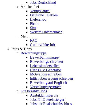
Jobs Deutschland
Arbeiten bei
YoungCapital
Deutsche Telekom
Lieferando
Picnic
Sixt
Weitere Unternehmen
Mehr
FAQ
Gut bezahlte Jobs
Infos & Tipps
Bewerbungstipps
Bewerbungsmappe
Bewerbungsschreiben
Lebenslauf erstellen
Gratis CV Generator
Motivationsschreiben
Initiativbewerbung schreiben
Bewerbung auf Englisch
Vorstellungsgespräch
Gut bezahlte Jobs
Ausbildungsberufe
Jobs für Quereinsteiger
Jobs mit Realschulabschluss