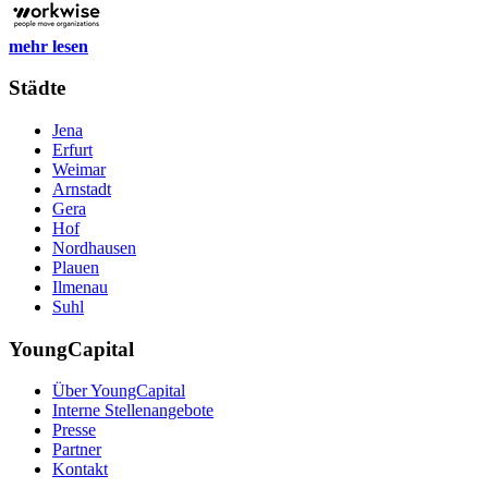
mehr lesen
Städte
Jena
Erfurt
Weimar
Arnstadt
Gera
Hof
Nordhausen
Plauen
Ilmenau
Suhl
YoungCapital
Über YoungCapital
Interne Stellenangebote
Presse
Partner
Kontakt